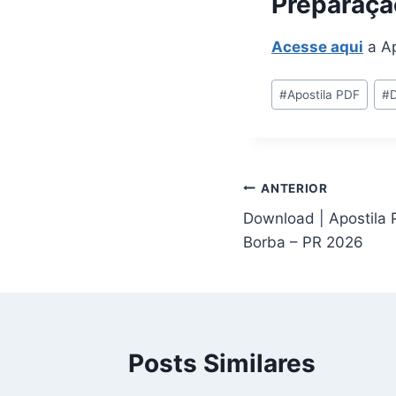
Preparaçã
Acesse aqui
a Ap
Tags
#
Apostila PDF
#
do
Post:
Navegação
ANTERIOR
Download | Apostila 
de
Borba – PR 2026
Post
Posts Similares