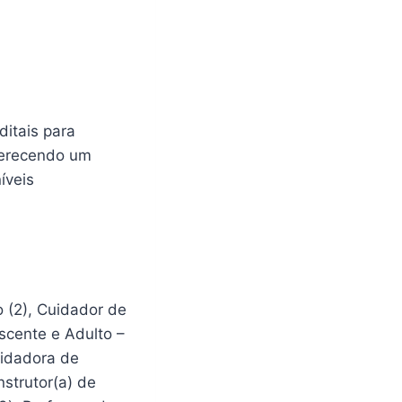
ditais para
ferecendo um
íveis
o (2), Cuidador de
scente e Adulto –
uidadora de
nstrutor(a) de