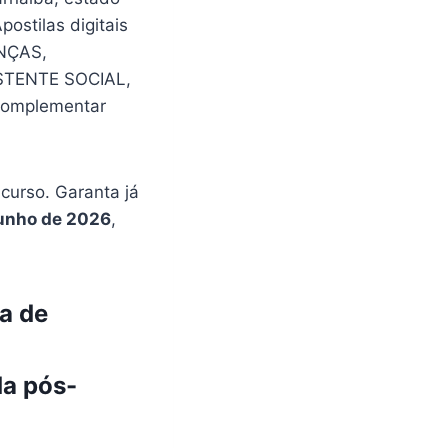
stilas digitais
ANÇAS,
STENTE SOCIAL,
complementar
urso. Garanta já
junho de 2026
,
a de
a pós-