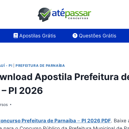
Apostilas Grátis
Questões Grátis
UÍ - PI
|
PREFEITURA DE PARNAÍBA
wnload Apostila Prefeitura d
 – PI 2026
rsos
Concurso Prefeitura de Parnaíba
–
PI 2026 PDF
. Baixe
a para o Concurso Público da Prefeitura Municipal de P