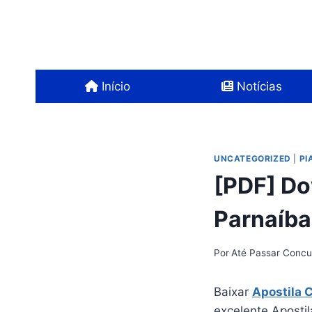
Pular
para
o
Conteúdo
Início
Notícias
UNCATEGORIZED
|
PIA
[PDF] Do
Parnaíba
Por
Até Passar Concu
Baixar
Apostila 
excelente Apostil