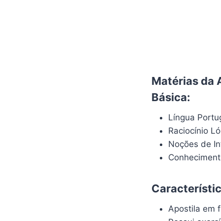
Matérias da 
Básica:
Língua Port
Raciocínio L
Noções de In
Conhecimento
Característi
Apostila em f