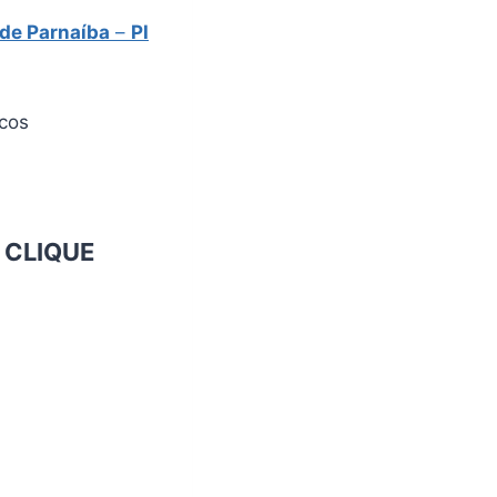
 de Parnaíba
–
PI
icos
o
CLIQUE