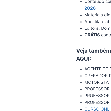
Conteúdo com
202
6
Materiais dig
Apostila ela
Editora: Dom
GRÁTIS
conte
Veja também:
AQUI
:
AGENTE DE 
OPERADOR D
MOTORISTA
PROFESSOR
PROFESSOR 
PROFESSOR 
CURSO ONL