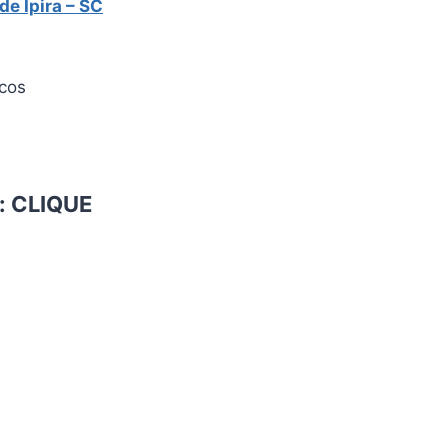
de Ipira – SC
icos
:
CLIQUE