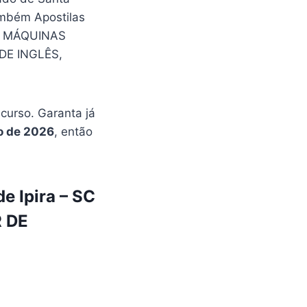
mbém Apostilas
E MÁQUINAS
DE INGLÊS,
urso. Garanta já
o de 2026
, então
e Ipira – SC
R DE