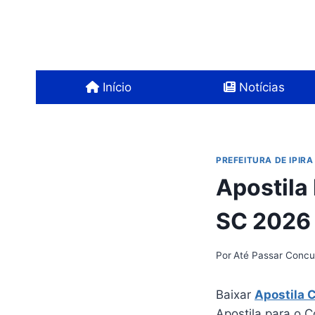
Pular
para
o
Conteúdo
Início
Notícias
PREFEITURA DE IPIRA
Apostila 
SC 2026
Por
Até Passar Concu
Baixar
Apostila 
Apostila para o C