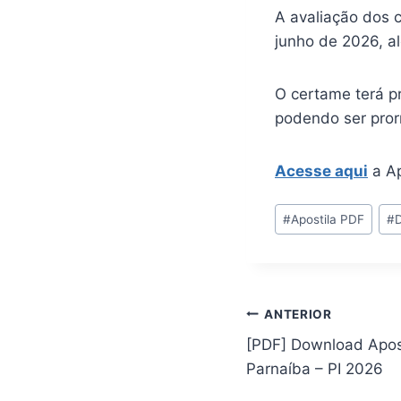
A avaliação dos c
junho de 2026, al
O certame terá p
podendo ser pror
Acesse aqui
a Ap
Tags
#
Apostila PDF
#
do
Post:
Navegação
ANTERIOR
[PDF] Download Apost
de
Parnaíba – PI 2026
Post