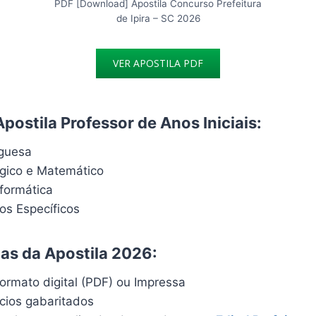
PDF [Download] Apostila Concurso Prefeitura
de Ipira – SC 2026
VER APOSTILA PDF
postila Professor de Anos Iniciais:
uguesa
ógico e Matemático
formática
s Específicos
cas da Apostila 2026:
ormato digital (PDF) ou Impressa
ícios gabaritados