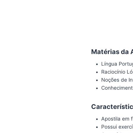
Matérias da A
Língua Port
Raciocínio L
Noções de In
Conhecimento
Característi
Apostila em f
Possui exerc