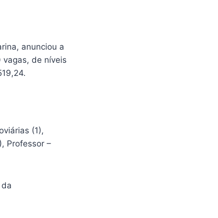
arina, anunciou a
 vagas, de níveis
519,24.
iárias (1),
), Professor –
 da