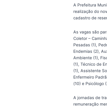
A Prefeitura Muni
realização do no
cadastro de reser
As vagas são para 
Coletor – Caminhã
Pesadas (1), Pedr
Endemias (2), Auxi
Ambiente (1), Fisc
(1), Técnico de E
(1), Assistente 
Enfermeiro Padrão 
(10) e Psicólogo (
A jornadas de tr
remuneração mens