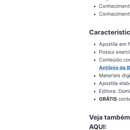
Conheciment
Conhecimento
Característi
Apostila em f
Possui exerc
Conteúdo com
Antônio da 
Materiais dig
Apostila ela
Editora: Dom
GRÁTIS
conte
Veja também:
AQUI
: