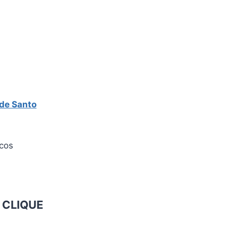
 de Santo
icos
o
CLIQUE