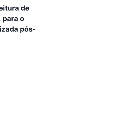
eitura de
 para o
izada pós-