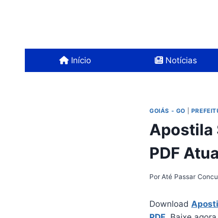
Pular
para
o
Conteúdo
Início
Notícias
GOIÁS - GO
|
PREFEI
Apostila
PDF Atua
Por
Até Passar Concu
Download
Aposti
PDF
. Baixe agora