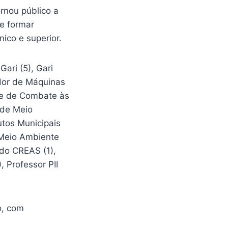
ornou público a
e formar
ico e superior.
Gari (5), Gari
ador de Máquinas
nte de Combate às
l de Meio
butos Municipais
 Meio Ambiente
 do CREAS (1),
, Professor PII
o, com