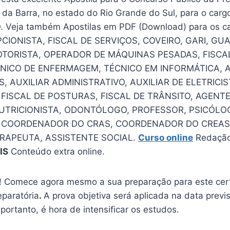
 da Barra, no estado do Rio Grande do Sul, para o car
 Veja também Apostilas em PDF (Download) para os c
CIONISTA, FISCAL DE SERVIÇOS, COVEIRO, GARI, GU
TORISTA, OPERADOR DE MÁQUINAS PESADAS, FISCA
CNICO DE ENFERMAGEM, TÉCNICO EM INFORMÁTICA, A
, AUXILIAR ADMINISTRATIVO, AUXILIAR DE ELETRICIS
 FISCAL DE POSTURAS, FISCAL DE TRÂNSITO, AGENT
UTRICIONISTA, ODONTÓLOGO, PROFESSOR, PSICÓLO
, COORDENADOR DO CRAS, COORDENADOR DO CREAS
ERAPEUTA, ASSISTENTE SOCIAL.
Curso online
Redação
IS
Conteúdo extra online.
 Comece agora mesmo a sua preparação para este cer
eparatória
.
A prova objetiva será aplicada na data previ
 portanto, é hora de intensificar os estudos.