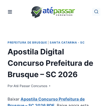
Pular
para
o
Conteúdo
PREFEITURA DE BRUSQUE
|
SANTA CATARINA - SC
Apostila Digital
Concurso Prefeitura de
Brusque – SC 2026
Por
Até Passar Concursos
Baixar
Apostila Concurso Prefeitura de
Brusque – SC 2026 PDF
. Baixe agora esta