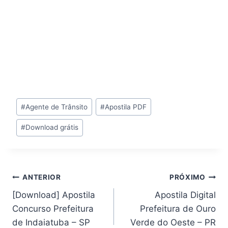
Tags
#
Agente de Trânsito
#
Apostila PDF
do
#
Download grátis
Post:
Navegação
ANTERIOR
PRÓXIMO
[Download] Apostila
Apostila Digital
de
Concurso Prefeitura
Prefeitura de Ouro
Post
de Indaiatuba – SP
Verde do Oeste – PR