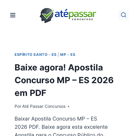
Pular
para
o
Conteúdo
ESPÍRITO SANTO - ES
|
MP - ES
Baixe agora! Apostila
Concurso MP – ES 2026
em PDF
Por
Até Passar Concursos
Baixar Apostila Concurso MP – ES
2026 PDF. Baixe agora esta excelente
Apostila para o Concurso Público do