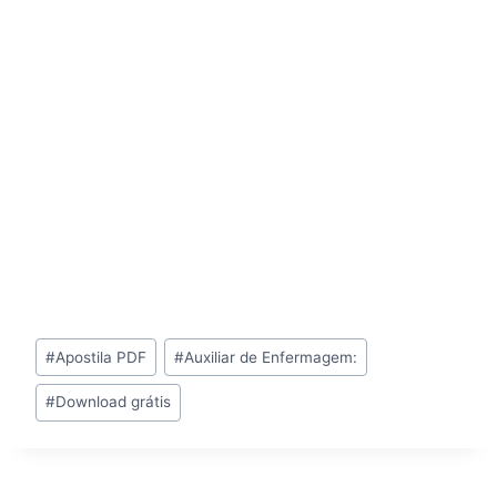
Tags
#
Apostila PDF
#
Auxiliar de Enfermagem:
do
#
Download grátis
Post: