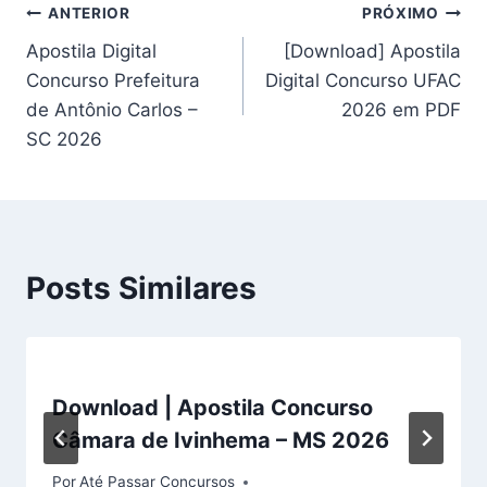
Navegação
ANTERIOR
PRÓXIMO
Apostila Digital
[Download] Apostila
de
Concurso Prefeitura
Digital Concurso UFAC
Post
de Antônio Carlos –
2026 em PDF
SC 2026
Posts Similares
Download | Apostila Concurso
Câmara de Ivinhema – MS 2026
Por
Até Passar Concursos