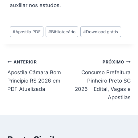
auxiliar nos estudos.
Tags
#
Apostila PDF
#
Bibliotecário
#
Download grátis
do
Post:
Navegação
ANTERIOR
PRÓXIMO
Apostila Câmara Bom
Concurso Prefeitura
de
Princípio RS 2026 em
Pinheiro Preto SC
Post
PDF Atualizada
2026 – Edital, Vagas e
Apostilas