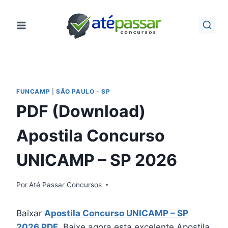
Pular
para
o
Conteúdo
FUNCAMP
|
SÃO PAULO - SP
PDF (Download)
Apostila Concurso
UNICAMP – SP 2026
Por
Até Passar Concursos
Baixar
Apostila Concurso UNICAMP – SP
2026 PDF
. Baixe agora esta excelente Apostila