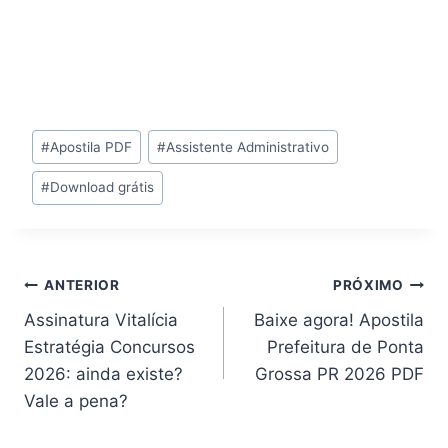
Tags
#
Apostila PDF
#
Assistente Administrativo
do
#
Download grátis
Post:
Navegação
ANTERIOR
PRÓXIMO
Assinatura Vitalícia
Baixe agora! Apostila
de
Estratégia Concursos
Prefeitura de Ponta
Post
2026: ainda existe?
Grossa PR 2026 PDF
Vale a pena?