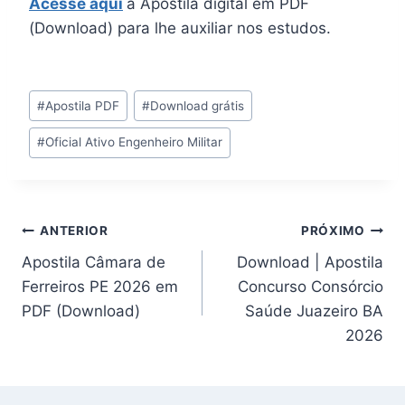
Acesse aqui
a Apostila digital em PDF
(Download) para lhe auxiliar nos estudos.
Tags
#
Apostila PDF
#
Download grátis
do
#
Oficial Ativo Engenheiro Militar
Post:
Navegação
ANTERIOR
PRÓXIMO
Apostila Câmara de
Download | Apostila
de
Ferreiros PE 2026 em
Concurso Consórcio
Post
PDF (Download)
Saúde Juazeiro BA
2026