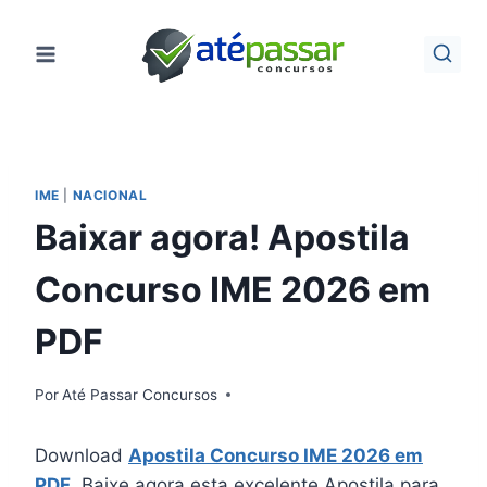
Pular
para
o
Conteúdo
IME
|
NACIONAL
Baixar agora! Apostila
Concurso IME 2026 em
PDF
Por
Até Passar Concursos
Download
Apostila Concurso IME 2026 em
PDF
. Baixe agora esta excelente Apostila para