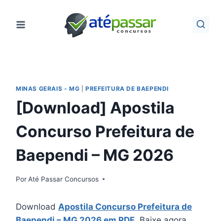
Pular
para
o
Conteúdo
MINAS GERAIS - MG
|
PREFEITURA DE BAEPENDI
[Download] Apostila
Concurso Prefeitura de
Baependi – MG 2026
Por
Até Passar Concursos
Download
Apostila Concurso Prefeitura de
Baependi – MG 2026 em PDF
. Baixe agora