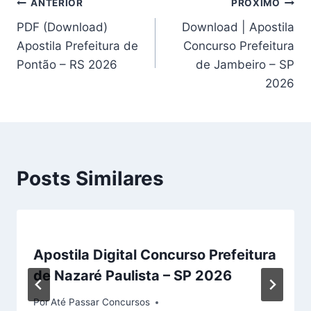
Navegação
ANTERIOR
PRÓXIMO
PDF (Download)
Download | Apostila
de
Apostila Prefeitura de
Concurso Prefeitura
Post
Pontão – RS 2026
de Jambeiro – SP
2026
Posts Similares
Apostila Digital Concurso Prefeitura
de Nazaré Paulista – SP 2026
Por
Até Passar Concursos