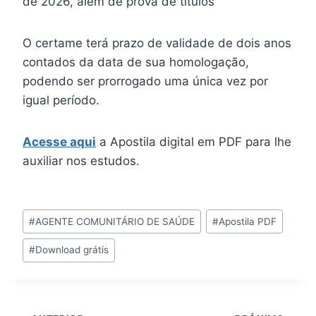
de 2026, além de prova de títulos
O certame terá prazo de validade de dois anos
contados da data de sua homologação,
podendo ser prorrogado uma única vez por
igual período.
Acesse aqui
a Apostila digital em PDF para lhe
auxiliar nos estudos.
Tags
#
AGENTE COMUNITÁRIO DE SAÚDE
#
Apostila PDF
do
#
Download grátis
Post: