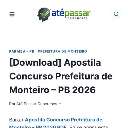
Pular
para
o
Conteúdo
PARAÍBA - PB
|
PREFEITURA DE MONTEIRO
[Download] Apostila
Concurso Prefeitura de
Monteiro – PB 2026
Por
Até Passar Concursos
Baixar
Apostila Concurso Prefeitura de
Monteiro – PB 2026 PDF
. Baixe agora esta