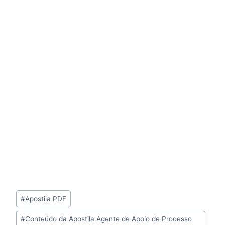
Tags
#
Apostila PDF
do
#
Conteúdo da Apostila Agente de Apoio de Processo
Post: