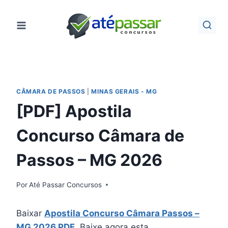
Pular
para
o
Conteúdo
CÂMARA DE PASSOS
|
MINAS GERAIS - MG
[PDF] Apostila
Concurso Câmara de
Passos – MG 2026
Por
Até Passar Concursos
Baixar
Apostila Concurso Câmara Passos –
MG 2026 PDF
. Baixe agora esta