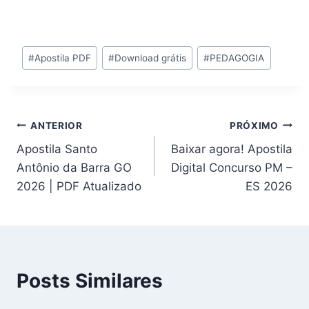
Tags
#
Apostila PDF
#
Download grátis
#
PEDAGOGIA
do
Post:
Navegação
ANTERIOR
PRÓXIMO
Apostila Santo
Baixar agora! Apostila
de
Antônio da Barra GO
Digital Concurso PM –
Post
2026 | PDF Atualizado
ES 2026
Posts Similares