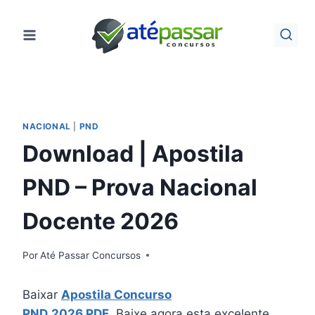
Pular
para
o
Conteúdo
NACIONAL
|
PND
Download | Apostila
PND – Prova Nacional
Docente 2026
Por
Até Passar Concursos
Baixar
Apostila Concurso
PND
2026 PDF
. Baixe agora esta excelente