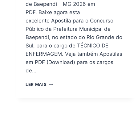
de Baependi – MG 2026 em
PDF. Baixe agora esta
excelente Apostila para o Concurso
Público da Prefeitura Municipal de
Baependi, no estado do Rio Grande do
Sul, para o cargo de TÉCNICO DE
ENFERMAGEM. Veja também Apostilas
em PDF (Download) para os cargos
de…
[DOWNLOAD]
LER MAIS
APOSTILA
CONCURSO
PREFEITURA
DE
BAEPENDI
–
MG
2026