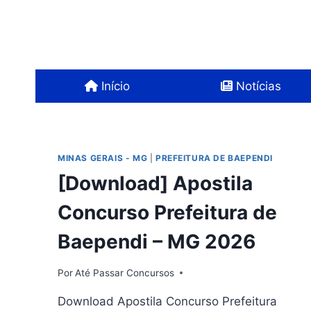
Pular
para
o
Conteúdo
Início
Notícias
MINAS GERAIS - MG
|
PREFEITURA DE BAEPENDI
[Download] Apostila
Concurso Prefeitura de
Baependi – MG 2026
Por
Até Passar Concursos
Download Apostila Concurso Prefeitura