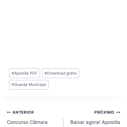
Tags
#
Apostila PDF
#
Download grátis
do
#
Guarda Municipal
Post:
Navegação
ANTERIOR
PRÓXIMO
Concurso Câmara
Baixar agora! Apostila
de