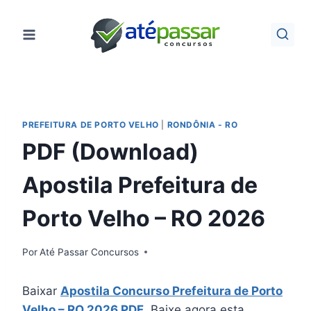
Pular
para
o
Conteúdo
PREFEITURA DE PORTO VELHO
|
RONDÔNIA - RO
PDF (Download)
Apostila Prefeitura de
Porto Velho – RO 2026
Por
Até Passar Concursos
Baixar
Apostila Concurso Prefeitura de Porto
Velho – RO 2026 PDF
. Baixe agora esta