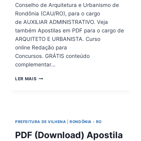
Conselho de Arquitetura e Urbanismo de
Rondônia (CAU/RO), para o cargo
de AUXILIAR ADMINISTRATIVO. Veja
também Apostilas em PDF para o cargo de
ARQUITETO E URBANISTA. Curso
online Redação para
Concursos. GRÁTIS conteúdo
complementar…
PDF
LER MAIS
(DOWNLOAD)
APOSTILA
CONCURSO
CAU
–
RO
PREFEITURA DE VILHENA
|
RONDÔNIA - RO
2026
EM
PDF (Download) Apostila
PDF