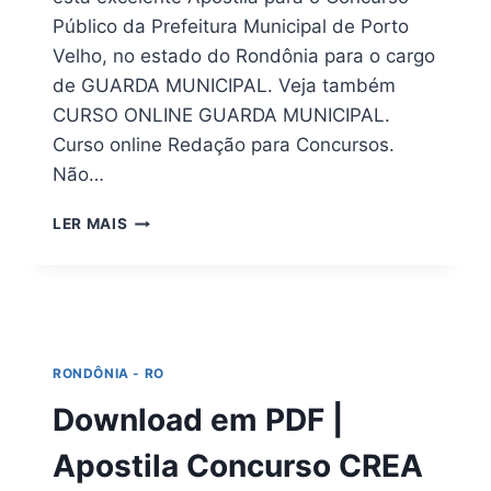
Público da Prefeitura Municipal de Porto
Velho, no estado do Rondônia para o cargo
de GUARDA MUNICIPAL. Veja também
CURSO ONLINE GUARDA MUNICIPAL.
Curso online Redação para Concursos.
Não…
PDF
LER MAIS
(DOWNLOAD)
APOSTILA
PREFEITURA
DE
PORTO
VELHO
RONDÔNIA - RO
–
RO
Download em PDF |
2026
Apostila Concurso CREA