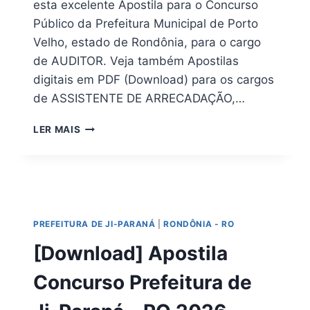
esta excelente Apostila para o Concurso
Público da Prefeitura Municipal de Porto
Velho, estado de Rondônia, para o cargo
de AUDITOR. Veja também Apostilas
digitais em PDF (Download) para os cargos
de ASSISTENTE DE ARRECADAÇÃO,…
DOWNLOAD
LER MAIS
|
APOSTILA
CONCURSO
PREFEITURA
DE
PORTO
PREFEITURA DE JI-PARANÁ
|
RONDÔNIA - RO
VELHO
–
[Download] Apostila
RO
2026
Concurso Prefeitura de