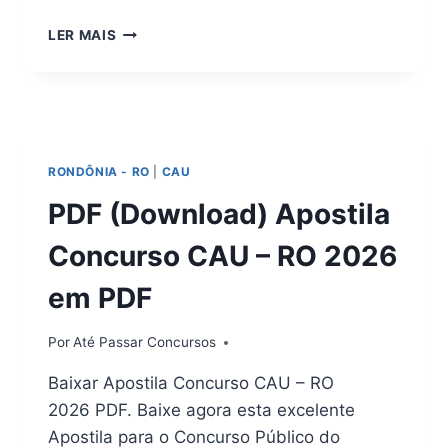
[DOWNLOAD]
LER MAIS
APOSTILA
CONCURSO
PGM
PORTO
VELHO
–
RONDÔNIA - RO
|
CAU
RO
2026
PDF (Download) Apostila
Concurso CAU – RO 2026
em PDF
Por
Até Passar Concursos
Baixar Apostila Concurso CAU – RO
2026 PDF. Baixe agora esta excelente
Apostila para o Concurso Público do