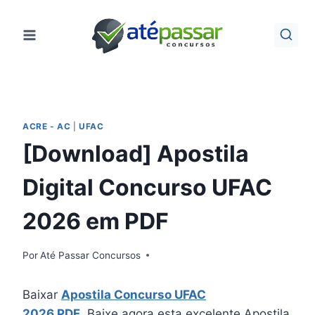
Pular
para
o
Conteúdo
ACRE - AC
|
UFAC
[Download] Apostila
Digital Concurso UFAC
2026 em PDF
Por
Até Passar Concursos
Baixar
Apostila Concurso UFAC
2026 PDF
. Baixe agora esta excelente Apostila