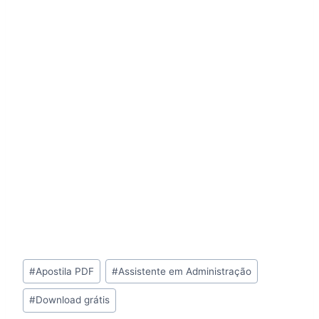
Tags
#
Apostila PDF
#
Assistente em Administração
do
#
Download grátis
Post: