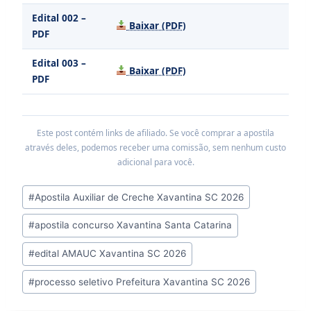
Edital 002 –
Baixar (PDF)
PDF
Edital 003 –
Baixar (PDF)
PDF
Este post contém links de afiliado. Se você comprar a apostila
através deles, podemos receber uma comissão, sem nenhum custo
adicional para você.
Tags
#
Apostila Auxiliar de Creche Xavantina SC 2026
do
#
apostila concurso Xavantina Santa Catarina
Post:
#
edital AMAUC Xavantina SC 2026
#
processo seletivo Prefeitura Xavantina SC 2026