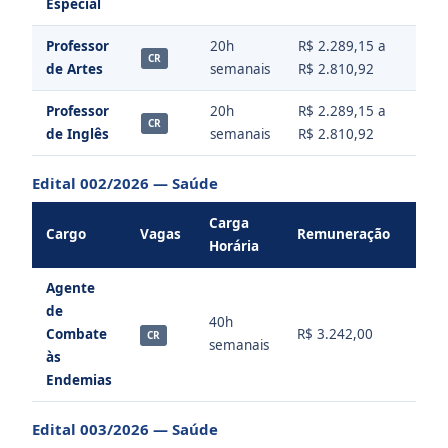
Especial
Espe
Professor
20h
R$ 2.289,15 a
Supe
CR
de Artes
semanais
R$ 2.810,92
Arte
Professor
20h
R$ 2.289,15 a
Supe
CR
de Inglês
semanais
R$ 2.810,92
Letr
Edital 002/2026 — Saúde
Carga
Cargo
Vagas
Remuneração
Requ
Horária
Agente
de
40h
Níve
Combate
R$ 3.242,00
CR
semanais
Méd
às
Endemias
Edital 003/2026 — Saúde