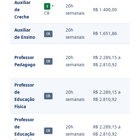
Auxiliar
+
20h
3
de
R$ 1.400,00
Níve
CR
semanais
Creche
Auxiliar
20h
Níve
R$ 1.651,86
CR
de Ensino
semanais
(Mag
Supe
Professor
20h
R$ 2.289,15 a
Ped
CR
Pedagogo
semanais
R$ 2.810,92
(hab
habi
Professor
Supe
de
20h
R$ 2.289,15 a
Ed. F
CR
Educação
semanais
R$ 2.810,92
CRE
Física
Professor
Supe
de
20h
R$ 2.289,15 a
Peda
CR
Educação
semanais
R$ 2.810,92
Pós 