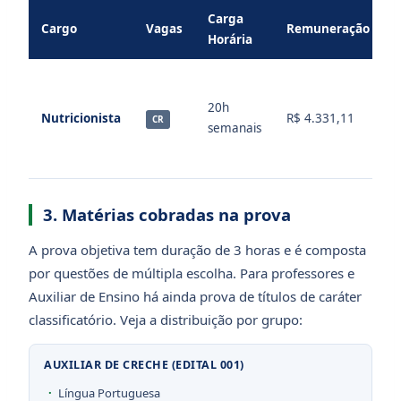
Carga
Cargo
Vagas
Remuneração
Horária
S
–
20h
Nutricionista
R$ 4.331,11
N
CR
semanais
+
3. Matérias cobradas na prova
A prova objetiva tem duração de 3 horas e é composta
por questões de múltipla escolha. Para professores e
Auxiliar de Ensino há ainda prova de títulos de caráter
classificatório. Veja a distribuição por grupo:
AUXILIAR DE CRECHE (EDITAL 001)
Língua Portuguesa