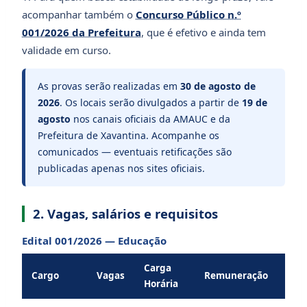
acompanhar também o
Concurso Público n.º
001/2026 da Prefeitura
, que é efetivo e ainda tem
validade em curso.
As provas serão realizadas em
30 de agosto de
2026
. Os locais serão divulgados a partir de
19 de
agosto
nos canais oficiais da AMAUC e da
Prefeitura de Xavantina. Acompanhe os
comunicados — eventuais retificações são
publicadas apenas nos sites oficiais.
2. Vagas, salários e requisitos
Edital 001/2026 — Educação
Carga
Cargo
Vagas
Remuneração
Requ
Horária