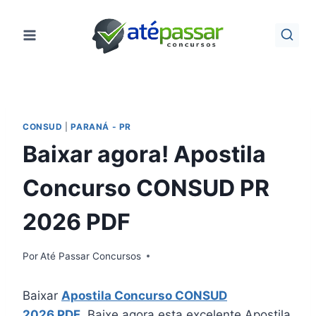
Pular
para
o
Conteúdo
CONSUD
|
PARANÁ - PR
Baixar agora! Apostila
Concurso CONSUD PR
2026 PDF
Por
Até Passar Concursos
Baixar
Apostila Concurso CONSUD
2026 PDF
. Baixe agora esta excelente Apostila