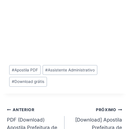
Tags
#
Apostila PDF
#
Assistente Administrativo
do
#
Download grátis
Post:
Navegação
ANTERIOR
PRÓXIMO
PDF (Download)
[Download] Apostila
de
Apostila Prefeitura de
Prefeitura de