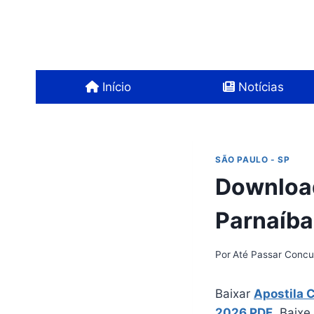
Pular
para
o
Conteúdo
Início
Notícias
SÃO PAULO - SP
Download
Parnaíba
Por
Até Passar Concu
Baixar
Apostila 
2026 PDF
. Baixe