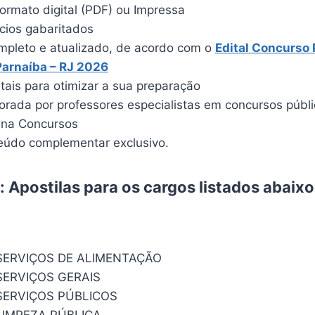
ormato digital (PDF) ou Impressa
ícios gabaritados
pleto e atualizado, de acordo com o
Edital
Concurso P
Parnaíba – RJ 202
6
itais para otimizar a sua preparação
borada por professores especialistas em concursos públ
ina Concursos
údo complementar exclusivo.
 Apostilas para os cargos listados abaix
SERVIÇOS DE ALIMENTAÇÃO
SERVIÇOS GERAIS
SERVIÇOS PÚBLICOS
LIMPEZA PÚBLICA