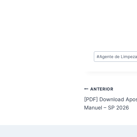
Tags
#
Agente de Limpeza
do
Post:
Navegação
ANTERIOR
[PDF] Download Apost
de
Manuel – SP 2026
Post