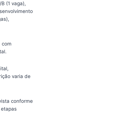
/B (1 vaga),
esenvolvimento
gas),
, com
al.
tal,
rição varia de
vista conforme
 etapas