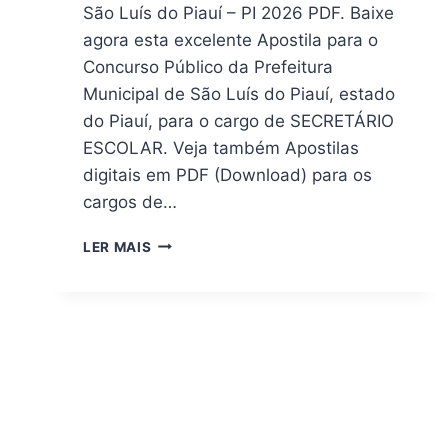
São Luís do Piauí – PI 2026 PDF. Baixe
agora esta excelente Apostila para o
Concurso Público da Prefeitura
Municipal de São Luís do Piauí, estado
do Piauí, para o cargo de SECRETÁRIO
ESCOLAR. Veja também Apostilas
digitais em PDF (Download) para os
cargos de…
[DOWNLOAD]
LER MAIS
APOSTILA
PREFEITURA
DE
SÃO
LUÍS
DO
PIAUÍ
–
PI