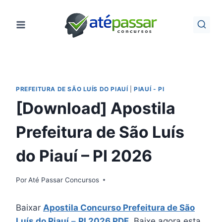
Pular
para
o
Conteúdo
PREFEITURA DE SÃO LUÍS DO PIAUÍ
|
PIAUÍ - PI
[Download] Apostila
Prefeitura de São Luís
do Piauí – PI 2026
Por
Até Passar Concursos
Baixar
Apostila Concurso Prefeitura de São
Luís do Piauí
–
PI 2026 PDF
. Baixe agora esta