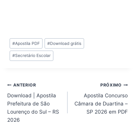
Tags
#
Apostila PDF
#
Download grátis
do
#
Secretário Escolar
Post:
Navegação
ANTERIOR
PRÓXIMO
Download | Apostila
Apostila Concurso
de
Prefeitura de São
Câmara de Duartina –
Post
Lourenço do Sul – RS
SP 2026 em PDF
2026