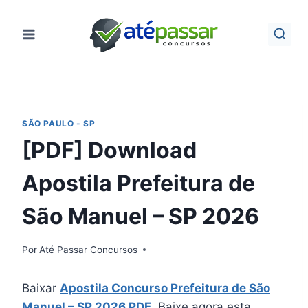
Pular
para
o
Conteúdo
SÃO PAULO - SP
[PDF] Download
Apostila Prefeitura de
São Manuel – SP 2026
Por
Até Passar Concursos
Baixar
Apostila Concurso Prefeitura de São
Manuel – SP 2026 PDF
. Baixe agora esta