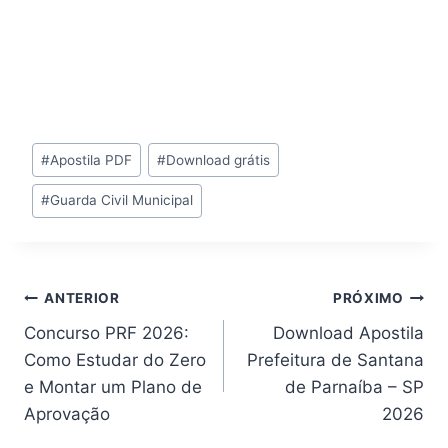
Tags
#
Apostila PDF
#
Download grátis
do
#
Guarda Civil Municipal
Post:
Navegação
ANTERIOR
PRÓXIMO
Concurso PRF 2026:
Download Apostila
de
Como Estudar do Zero
Prefeitura de Santana
Post
e Montar um Plano de
de Parnaíba – SP
Aprovação
2026