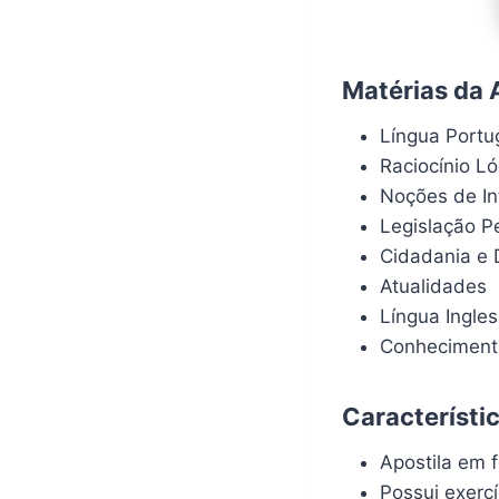
Matérias da 
Língua Port
Raciocínio L
Noções de In
Legislação P
Cidadania e 
Atualidades
Língua Ingle
Conhecimento
Característi
Apostila em f
Possui exerc