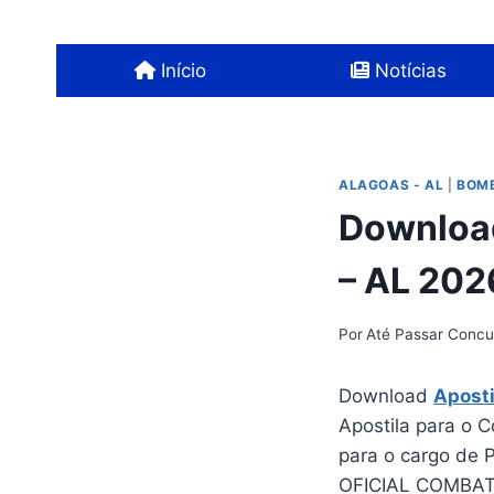
Pular
para
Início
Notícias
o
Conteúdo
ALAGOAS - AL
|
BOMB
Download
– AL 202
Por
Até Passar Concu
Download
Apost
Apostila para o 
para o cargo de
OFICIAL COMBA