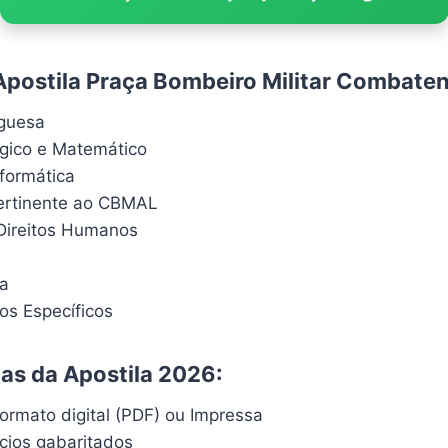
Apostila Praça Bombeiro Militar Combaten
uguesa
ógico e Matemático
formática
ertinente ao CBMAL
Direitos Humanos
sa
s Específicos
cas da Apostila 2026:
ormato digital (PDF) ou Impressa
ícios gabaritados