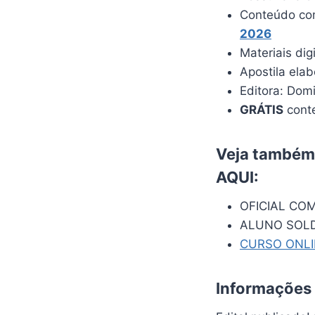
Conteúdo com
2026
Materiais dig
Apostila ela
Editora: Dom
GRÁTIS
conte
Veja também:
AQUI
:
OFICIAL CO
ALUNO SOL
CURSO ONL
Informações