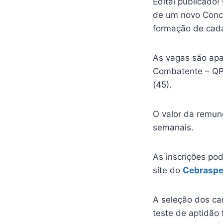
Edital publicado
de um novo Concu
formação de cada
As vagas são apar
Combatente – QP
(45).
O valor da remun
semanais.
As inscrições pod
site do
Cebrasp
A seleção dos can
teste de aptidão 