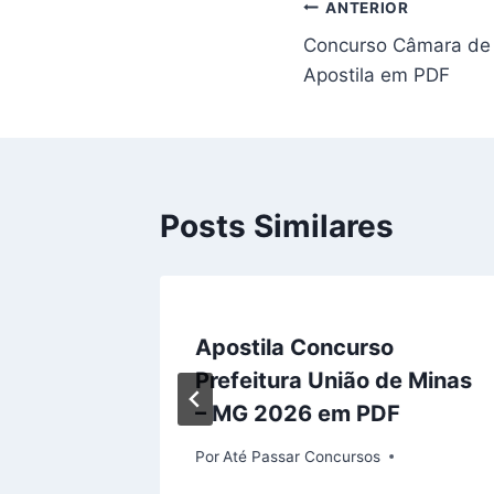
Navegação
ANTERIOR
Concurso Câmara de 
de
Apostila em PDF
Post
Posts Similares
Apostila Concurso
nte –
Prefeitura União de Minas
– MG 2026 em PDF
Por
Até Passar Concursos