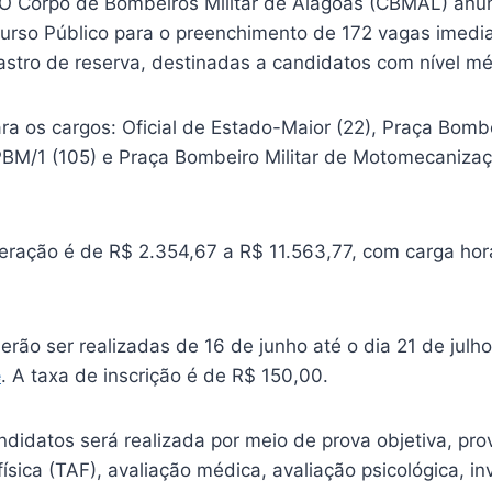
! O Corpo de Bombeiros Militar de Alagoas (CBMAL) anu
rso Público para o preenchimento de 172 vagas imedia
stro de reserva, destinadas a candidatos com nível m
a os cargos: Oficial de Estado-Maior (22), Praça Bombe
BM/1 (105) e Praça Bombeiro Militar de Motomecaniza
eração é de R$ 2.354,67 a R$ 11.563,77, com carga hor
erão ser realizadas de 16 de junho até o dia 21 de julh
e
. A taxa de inscrição é de R$ 150,00.
didatos será realizada por meio de prova objetiva, prov
física (TAF), avaliação médica, avaliação psicológica, in