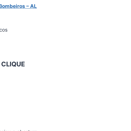
 Bombeiros – AL
icos
o
CLIQUE