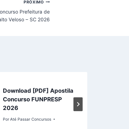
PRÓXIMO
oncurso Prefeitura de
alto Veloso – SC 2026
Download [PDF] Apostila
Apostil
Concurso FUNPRESP
Prefeit
2026
2026 
Por
Até Passar Concursos
Por
Até Pa