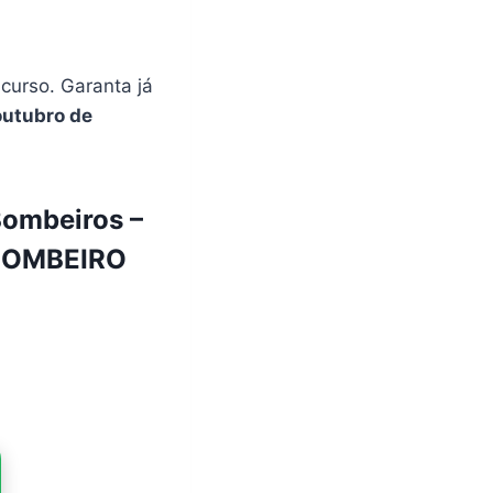
urso. Garanta já
outubro de
Bombeiros –
 BOMBEIRO