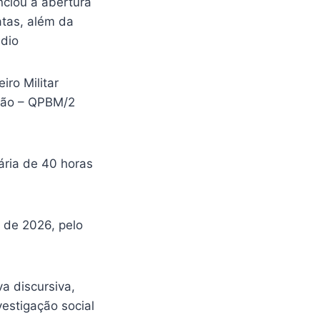
nciou a abertura
tas, além da
édio
iro Militar
ção – QPBM/2
ária de 40 horas
o de 2026, pelo
a discursiva,
vestigação social