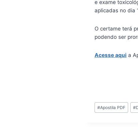
e exame toxicológ
aplicadas no dia
O certame terá p
podendo ser pror
Acesse aqui
a Ap
Tags
#
Apostila PDF
#
do
Post: