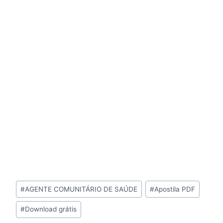
Tags
#
AGENTE COMUNITÁRIO DE SAÚDE
#
Apostila PDF
do
#
Download grátis
Post: