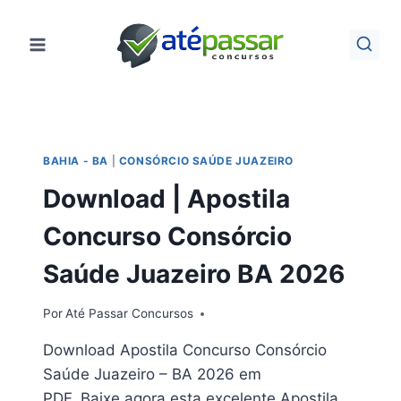
Pular
para
o
Conteúdo
BAHIA - BA
|
CONSÓRCIO SAÚDE JUAZEIRO
Download | Apostila
Concurso Consórcio
Saúde Juazeiro BA 2026
Por
Até Passar Concursos
Download Apostila Concurso Consórcio
Saúde Juazeiro – BA 2026 em
PDF. Baixe agora esta excelente Apostila