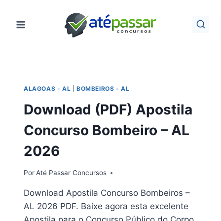
Pular
para
o
Conteúdo
ALAGOAS - AL
|
BOMBEIROS - AL
Download (PDF) Apostila
Concurso Bombeiro – AL
2026
Por
Até Passar Concursos
Download Apostila Concurso Bombeiros –
AL 2026 PDF. Baixe agora esta excelente
Apostila para o Concurso Público do Corpo