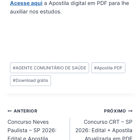
Acesse aqui
a Apostila digital em PDF para lhe
auxiliar nos estudos.
Tags
#
AGENTE COMUNITÁRIO DE SAÚDE
#
Apostila PDF
do
#
Download grátis
Post:
Navegação
ANTERIOR
PRÓXIMO
Concurso Neves
Concurso CRT – SP
de
Paulista – SP 2026:
2026: Edital + Apostila
Post
Edital e Apostila
Atualizada em PDF