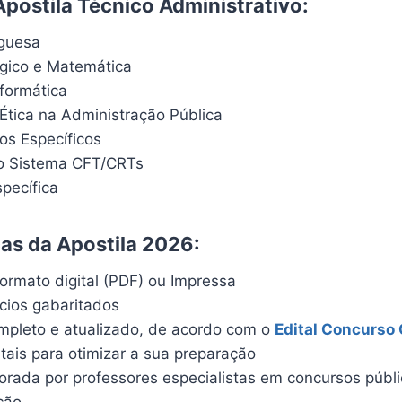
Apostila Técnico Administrativo:
uguesa
ógico e Matemática
formática
 Ética na Administração Pública
s Específicos
o Sistema CFT/CRTs
pecífica
cas da Apostila 2026:
ormato digital (PDF) ou Impressa
ícios gabaritados
pleto e atualizado, de acordo com o
Edital Concurso
itais para otimizar a sua preparação
borada por professores especialistas em concursos públ
ção