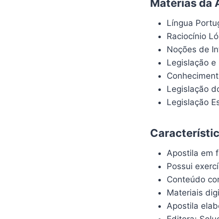
Matérias da 
Língua Port
Raciocínio L
Noções de In
Legislação e
Conhecimento
Legislação d
Legislação Es
Característi
Apostila em f
Possui exerc
Conteúdo com
Materiais dig
Apostila ela
Editora: Solu