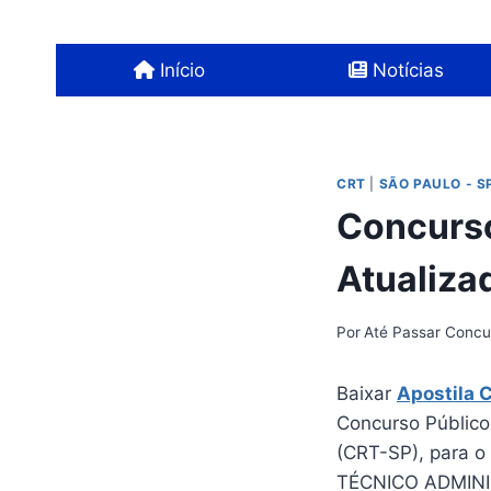
Pular
para
Início
Notícias
o
Conteúdo
CRT
|
SÃO PAULO - S
Concurso
Atualiza
Por
Até Passar Concu
Baixar
Apostila 
Concurso Público
(CRT-SP), para 
TÉCNICO ADMIN