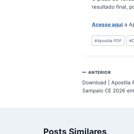
resultado final, 
Acesse aqui
a Ap
Tags
#
Apostila PDF
#
do
Post:
Navegação
ANTERIOR
Download | Apostila 
de
Sampaio CE 2026 e
Post
Posts Similares