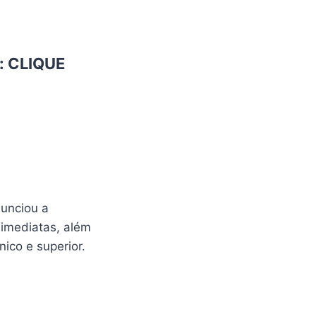
:
CLIQUE
nunciou a
 imediatas, além
ico e superior.