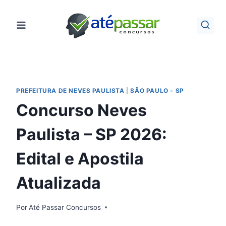
Pular
para
o
Conteúdo
PREFEITURA DE NEVES PAULISTA
|
SÃO PAULO - SP
Concurso Neves
Paulista – SP 2026:
Edital e Apostila
Atualizada
Por
Até Passar Concursos