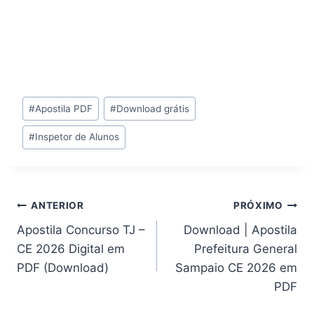
Tags
#
Apostila PDF
#
Download grátis
do
#
Inspetor de Alunos
Post:
Navegação
ANTERIOR
PRÓXIMO
Apostila Concurso TJ –
Download | Apostila
de
CE 2026 Digital em
Prefeitura General
Post
PDF (Download)
Sampaio CE 2026 em
PDF