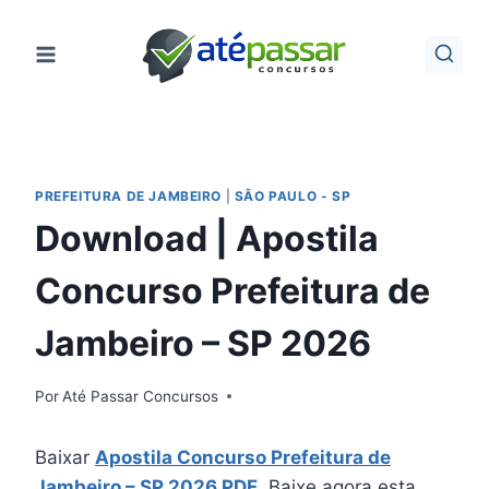
Pular
para
o
Conteúdo
PREFEITURA DE JAMBEIRO
|
SÃO PAULO - SP
Download | Apostila
Concurso Prefeitura de
Jambeiro – SP 2026
Por
Até Passar Concursos
Baixar
Apostila Concurso Prefeitura de
Jambeiro – SP 2026 PDF
. Baixe agora esta