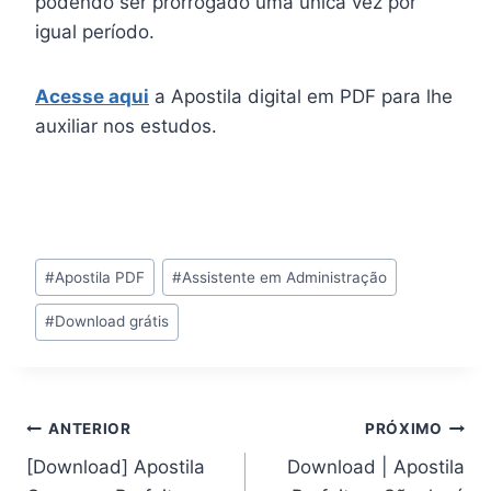
podendo ser prorrogado uma única vez por
igual período.
Acesse aqui
a Apostila digital em PDF para lhe
auxiliar nos estudos.
Tags
#
Apostila PDF
#
Assistente em Administração
do
#
Download grátis
Post:
Navegação
ANTERIOR
PRÓXIMO
[Download] Apostila
Download | Apostila
de