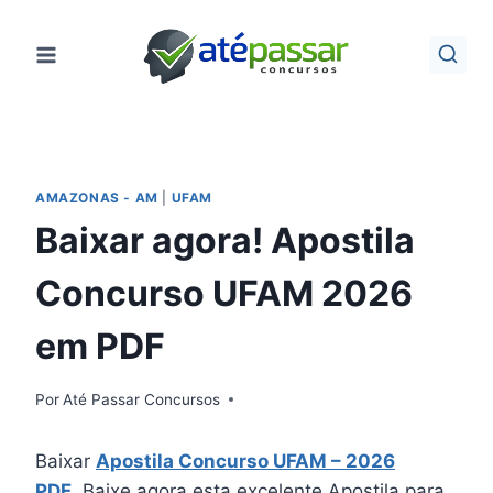
Pular
para
o
Conteúdo
AMAZONAS - AM
|
UFAM
Baixar agora! Apostila
Concurso UFAM 2026
em PDF
Por
Até Passar Concursos
Baixar
Apostila Concurso UFAM – 2026
PDF
. Baixe agora esta excelente Apostila para