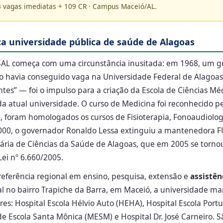
3 vagas imediatas + 109 CR · Campus Maceió/AL.
a universidade pública de saúde de Alagoas
ISAL começa com uma circunstância inusitada: em 1968, um 
 havia conseguido vaga na Universidade Federal de Alagoas
es” — foi o impulso para a criação da Escola de Ciências Mé
a atual universidade. O curso de Medicina foi reconhecido 
 foram homologados os cursos de Fisioterapia, Fonoaudiolog
000, o governador Ronaldo Lessa extinguiu a mantenedora F
ária de Ciências da Saúde de Alagoas, que em 2005 se torno
Lei nº 6.660/2005.
referência regional em ensino, pesquisa, extensão e
assistên
l no bairro Trapiche da Barra, em Maceió, a universidade m
res: Hospital Escola Hélvio Auto (HEHA), Hospital Escola Por
e Escola Santa Mônica (MESM) e Hospital Dr. José Carneiro.