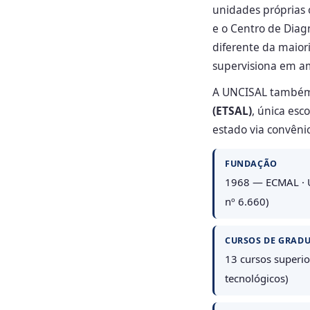
unidades próprias o
e o Centro de Diag
diferente da maior
supervisiona em am
A UNCISAL também
(ETSAL)
, única esc
estado via convêni
FUNDAÇÃO
1968 — ECMAL · U
nº 6.660)
CURSOS DE GRAD
13 cursos superio
tecnológicos)