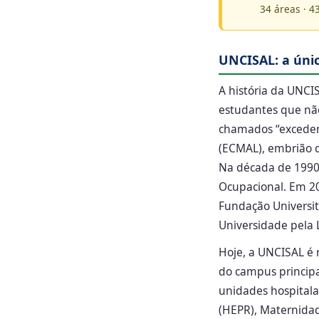
34 áreas · 4
UNCISAL: a únic
A história da UNC
estudantes que não
chamados “excedent
(ECMAL), embrião d
Na década de 1990,
Ocupacional. Em 2
Fundação Universit
Universidade pela 
Hoje, a UNCISAL é 
do campus principa
unidades hospitala
(HEPR), Maternidad