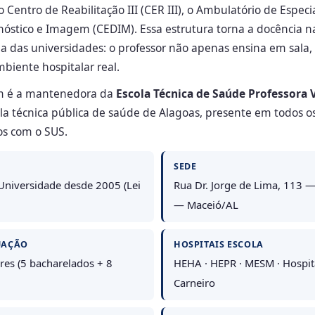
 Centro de Reabilitação III (CER III), o Ambulatório de Espe
nóstico e Imagem (CEDIM). Essa estrutura torna a docência 
ia das universidades: o professor não apenas ensina em sala,
biente hospitalar real.
 é a mantenedora da
Escola Técnica de Saúde Professora 
ola técnica pública de saúde de Alagoas, presente em todos o
os com o SUS.
SEDE
niversidade desde 2005 (Lei
Rua Dr. Jorge de Lima, 113 —
— Maceió/AL
UAÇÃO
HOSPITAIS ESCOLA
res (5 bacharelados + 8
HEHA · HEPR · MESM · Hospita
Carneiro