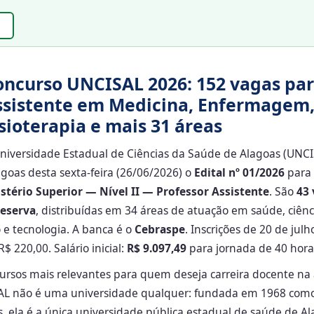
oncurso UNCISAL 2026: 152 vagas par
ssistente em Medicina, Enfermagem
sioterapia e mais 31 áreas
niversidade Estadual de Ciências da Saúde de Alagoas (UNCI
lagoas desta sexta-feira (26/06/2026) o
Edital nº 01/2026
para 
stério Superior — Nível II — Professor Assistente
. São
43 
reserva
, distribuídas em 34 áreas de atuação em saúde, ciênci
 e tecnologia. A banca é o
Cebraspe
. Inscrições de 20 de jul
$ 220,00. Salário inicial:
R$ 9.097,49
para jornada de 40 hora
ursos mais relevantes para quem deseja carreira docente na
AL não é uma universidade qualquer: fundada em 1968 como 
, ela é a única universidade pública estadual de saúde de 