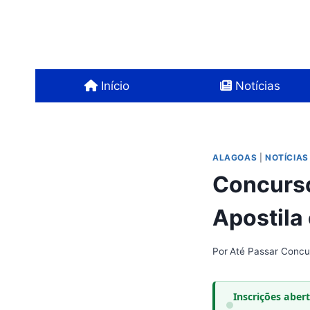
Pular
para
o
Conteúdo
Início
Notícias
ALAGOAS
|
NOTÍCIAS
Concurso
Apostila
Por
Até Passar Concu
Inscrições aber