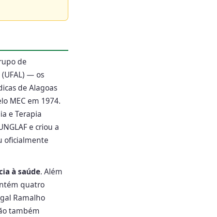
grupo de
 (UFAL) — os
dicas de Alagoas
pelo MEC em 1974.
ia e Terapia
UNGLAF e criou a
u oficialmente
cia à saúde
. Além
antém quatro
tugal Ramalho
 São também