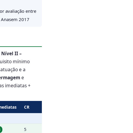
r avaliação entre
o Anasem 2017
Nível II –
quisito mínimo
 atuação e a
ermagem
e
as imediatas +
mediatas
CR
5
4