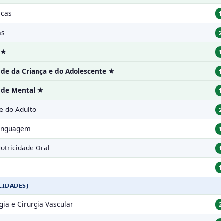
icas
as
 ★
e da Criança e do Adolescente ★
de Mental ★
e do Adulto
Linguagem
otricidade Oral
LIDADES)
ia e Cirurgia Vascular