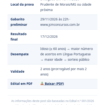
Local da prova
Prudente de Morais/MG ou cidade
próxima
Gabarito
29/11/2026 às 22h ·
preliminar
www.jcmconcursos.com.br
Resultado
17/12/2026
final
Idoso (≥ 60 anos) → maior número
Desempate
de acertos em Língua Portuguesa
→ maior idade → sorteio público
2 anos (prorrogável por mais 2
Validade
anos)
Edital em PDF
Baixar (PDF)
As informações deste post são baseadas no Edital n.º 001/2026