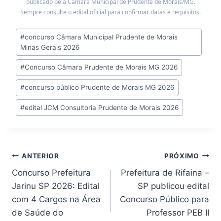
publicado pela Câmara Municipal de Prudente de Morais/MG.
Sempre consulte o edital oficial para confirmar datas e requisitos.
Tags
#
concurso Câmara Municipal Prudente de Morais
do
Minas Gerais 2026
Post:
#
Concurso Câmara Prudente de Morais MG 2026
#
concurso público Prudente de Morais MG 2026
#
edital JCM Consultoria Prudente de Morais 2026
Navegação
ANTERIOR
PRÓXIMO
Concurso Prefeitura
Prefeitura de Rifaina –
de
Jarinu SP 2026: Edital
SP publicou edital
Post
com 4 Cargos na Área
Concurso Público para
de Saúde do
Professor PEB II