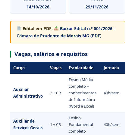
14/10/2026
29/11/2026
Edital em PDF:
Baixar Edital n.º 001/2026 –
Câmara de Prudente de Morais MG (PDF)
Vagas, salários e requisitos
Cargo
Vagas
Escolaridade
Jornada
Sal
Ensino Médio
completo +
Auxiliar
2 + CR
conhecimentos
40h/sem.
R$ 2
Administrativo
de Informática
(Word e Excel)
Ensino
Auxiliar de
1 + CR
Fundamental
40h/sem.
R$ 1
Serviços Gerais
completo