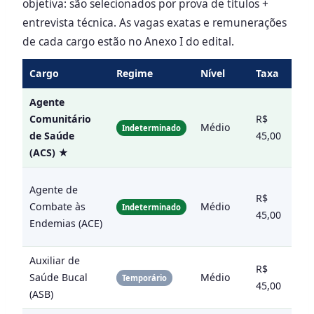
objetiva: são selecionados por prova de títulos +
entrevista técnica. As vagas exatas e remunerações
de cada cargo estão no Anexo I do edital.
Cargo
Regime
Nível
Taxa
Eta
Agente
Obj
Comunitário
R$
+ Tí
Médio
Indeterminado
de Saúde
45,00
+ C
(ACS) ★
Qual
Obj
Agente de
R$
+ Tí
Combate às
Médio
Indeterminado
45,00
+ C
Endemias (ACE)
Qual
Auxiliar de
R$
Títu
Saúde Bucal
Médio
Temporário
45,00
Entr
(ASB)