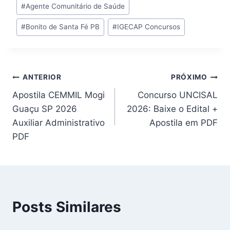
#
Agente Comunitário de Saúde
Post:
#
Bonito de Santa Fé PB
#
IGECAP Concursos
Navegação
ANTERIOR
PRÓXIMO
Apostila CEMMIL Mogi
Concurso UNCISAL
de
Guaçu SP 2026
2026: Baixe o Edital +
Post
Auxiliar Administrativo
Apostila em PDF
PDF
Posts Similares