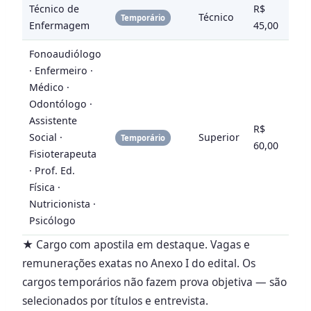
Técnico de
R$
Títu
Técnico
Temporário
Enfermagem
45,00
Entr
Fonoaudiólogo
· Enfermeiro ·
Médico ·
Odontólogo ·
Assistente
R$
Títu
Social ·
Superior
Temporário
60,00
Entr
Fisioterapeuta
· Prof. Ed.
Física ·
Nutricionista ·
Psicólogo
★ Cargo com apostila em destaque. Vagas e
remunerações exatas no Anexo I do edital. Os
cargos temporários não fazem prova objetiva — são
selecionados por títulos e entrevista.