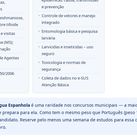
as,
e prevenção
es
Controle de vetores e manejo
 leishmaniose,
integrado
bre tifoide
Entomologia básica e pesquisa
e visitas
larvária
se (MS);
Larvicidas e inseticidas – uso
inação
seguro
de Agentes
Toxicologia e normas de
segurança
350/2006
Coleta de dados no e-SUS
Atenção Básica
gua Espanhola
é uma raridade nos concursos municipais — a maio
e prepara para ela. Como tem o mesmo peso que Português (peso 1
candidato. Reserve pelo menos uma semana de estudos para essa d
ro.