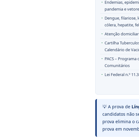
Endemias, epidemi
pandemia e vetor
Dengue, filariose,
cólera, hepatite, fe
Atenção domiciliar 
Cartilha Tuberculo
Calendário de Vac
PACS – Programa 
Comunitários
Lei Federal n.º 11.
💡 A prova de
Lín
candidatos não s
prova elimina o 
prova em novemb