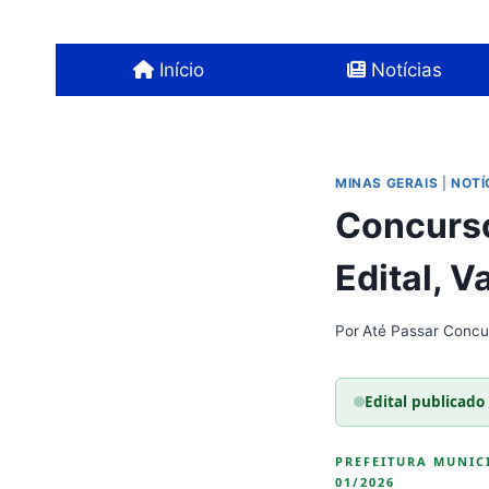
Pular
para
Início
Notícias
o
Conteúdo
MINAS GERAIS
|
NOTÍ
Concurso
Edital, 
Por
Até Passar Concu
Edital publicado 
PREFEITURA MUNICI
01/2026