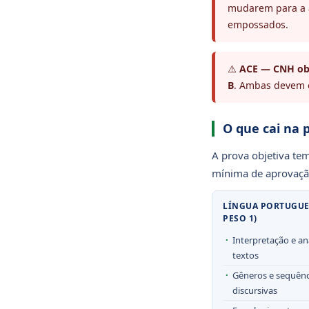
mudarem para a á
empossados.
⚠️
ACE — CNH obr
B
. Ambas devem e
O que cai na 
A prova objetiva te
mínima de aprovação
LÍNGUA PORTUGUES
PESO 1)
Interpretação e an
textos
Gêneros e sequênc
discursivas