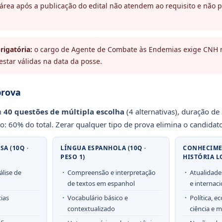
rea após a publicação do edital não atendem ao requisito e não 
igatória:
o cargo de Agente de Combate às Endemias exige CNH 
star válidas na data da posse.
prova
m
40 questões de múltipla escolha
(4 alternativas), duração de
: 60% do total. Zerar qualquer tipo de prova elimina o candidato
A (10Q ·
LÍNGUA ESPANHOLA (10Q ·
CONHECIME
PESO 1)
HISTÓRIA LO
álise de
Compreensão e interpretação
Atualidade
de textos em espanhol
e internaci
ias
Vocabulário básico e
Política, e
contextualizado
ciência e 