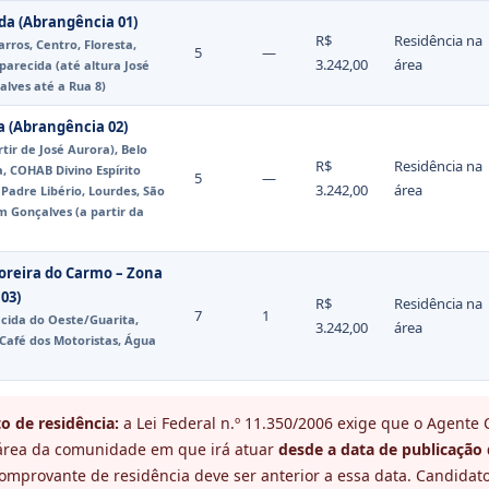
da (Abrangência 01)
R$
Residência na
Barros, Centro, Floresta,
5
—
3.242,00
área
parecida (até altura José
lves até a Rua 8)
ha (Abrangência 02)
rtir de José Aurora), Belo
R$
Residência na
a, COHAB Divino Espírito
5
—
3.242,00
área
, Padre Libério, Lourdes, São
m Gonçalves (a partir da
oreira do Carmo – Zona
03)
R$
Residência na
7
1
cida do Oeste/Guarita,
3.242,00
área
 Café dos Motoristas, Água
o de residência:
a Lei Federal n.º 11.350/2006 exige que o Agente
área da comunidade em que irá atuar
desde a data de publicação 
comprovante de residência deve ser anterior a essa data. Candidat