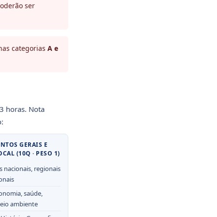
poderão ser
nas categorias
A e
 3 horas. Nota
:
NTOS GERAIS E
CAL (10Q · PESO 1)
s nacionais, regionais
onais
conomia, saúde,
meio ambiente