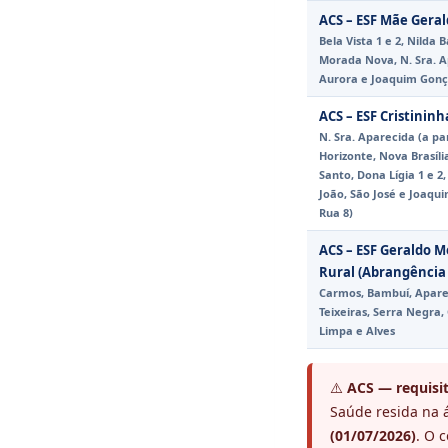
ACS – ESF Mãe Geral
Bela Vista 1 e 2, Nilda 
Morada Nova, N. Sra. A
Aurora e Joaquim Gonça
ACS – ESF Cristinin
N. Sra. Aparecida (a pa
Horizonte, Nova Brasíli
Santo, Dona Lígia 1 e 2
João, São José e Joaqui
Rua 8)
ACS – ESF Geraldo M
Rural (Abrangência 
Carmos, Bambuí, Apare
Teixeiras, Serra Negra,
Limpa e Alves
⚠️
ACS — requisit
Saúde resida na 
(01/07/2026)
. O 