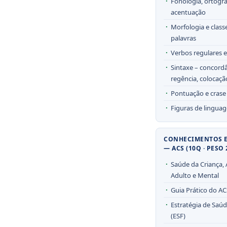
Fonologia, ortogra
acentuação
Morfologia e class
palavras
Verbos regulares e
Sintaxe – concordâ
regência, colocaçã
Pontuação e crase
Figuras de linguag
CONHECIMENTOS E
— ACS (10Q · PESO 
Saúde da Criança, 
Adulto e Mental
Guia Prático do AC
Estratégia de Saúd
(ESF)