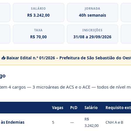
SALÁRIO
JORNADA
R$ 3.242,00
40h semanais
TAXA
INSCRIÇÕES
R$ 70,00
31/08 a 29/09/2026
📥 Baixar Edital n.º 01/2026 – Prefeitura de São Sebastião do Oe
go
 tem 4 cargos — 3 microáreas de ACS e o ACE — todos de nível
Vagas
PcD
Salário
Requisito ex
R$
 às Endemias
5
—
CNH A e B
3.242,00