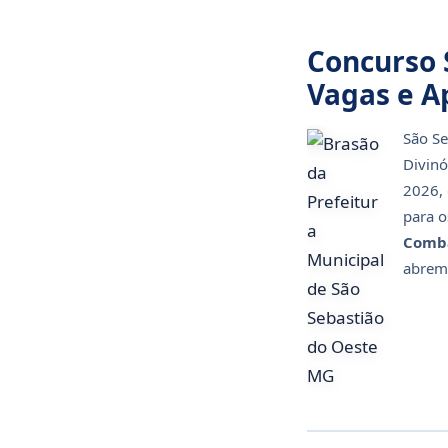
Concurso 
Vagas e A
São Se
Divinó
2026,
para o
Comba
abre