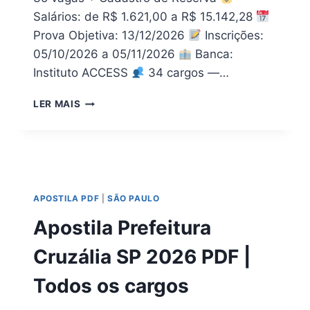
Salários: de R$ 1.621,00 a R$ 15.142,28
Prova Objetiva: 13/12/2026
Inscrições:
05/10/2026 a 05/11/2026
Banca:
Instituto ACCESS
34 cargos —…
[PDF]
LER MAIS
DOWNLOAD
APOSTILA
SÃO
VICENTE
DE
MINAS
APOSTILA PDF
|
SÃO PAULO
MG
2026
Apostila Prefeitura
Cruzália SP 2026 PDF |
Todos os cargos