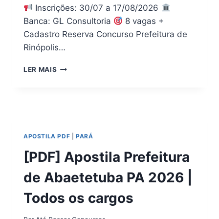
Inscrições: 30/07 a 17/08/2026
Banca: GL Consultoria
8 vagas +
Cadastro Reserva Concurso Prefeitura de
Rinópolis…
BAIXE
LER MAIS
AGORA!
APOSTILA
PREFEITURA
DE
RINÓPOLIS
SP
APOSTILA PDF
|
PARÁ
2026
PDF
[PDF] Apostila Prefeitura
de Abaetetuba PA 2026 |
Todos os cargos