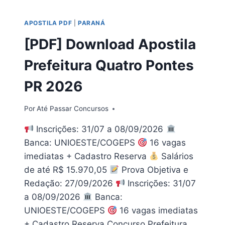
2026
|
APOSTILA PDF
|
PARANÁ
TODOS
OS
[PDF] Download Apostila
CARGOS
Prefeitura Quatro Pontes
PR 2026
Por
Até Passar Concursos
Inscrições: 31/07 a 08/09/2026
Banca: UNIOESTE/COGEPS
16 vagas
imediatas + Cadastro Reserva
Salários
de até R$ 15.970,05
Prova Objetiva e
Redação: 27/09/2026
Inscrições: 31/07
a 08/09/2026
Banca:
UNIOESTE/COGEPS
16 vagas imediatas
+ Cadastro Reserva Concurso Prefeitura…