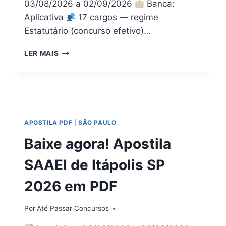
03/08/2026 a 02/09/2026
Banca:
Aplicativa
17 cargos — regime
Estatutário (concurso efetivo)…
PDF
LER MAIS
APOSTILA
PREFEITURA
GUARANTÃ
SP
2026
|
APOSTILA PDF
|
SÃO PAULO
TODOS
OS
Baixe agora! Apostila
CARGOS
SAAEI de Itápolis SP
2026 em PDF
Por
Até Passar Concursos