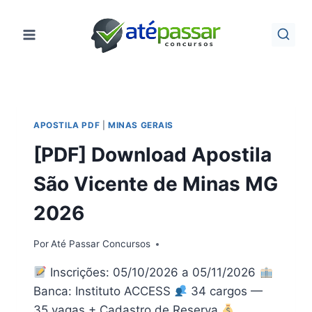
Pular
para
o
Conteúdo
APOSTILA PDF
|
MINAS GERAIS
[PDF] Download Apostila
São Vicente de Minas MG
2026
Por
Até Passar Concursos
Inscrições: 05/10/2026 a 05/11/2026
Banca: Instituto ACCESS
34 cargos —
35 vagas + Cadastro de Reserva