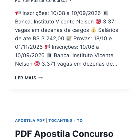
Por
Até Passar Concursos
Inscrições: 10/08 a 10/09/2026
Banca: Instituto Vicente Nelson
3.371
vagas em dezenas de cargos
Salários
de até R$ 3.242,00
Provas: 18/10 e
01/11/2026
Inscrições: 10/08 a
10/09/2026
Banca: Instituto Vicente
Nelson
3.371 vagas em dezenas de…
[PDF]
LER MAIS
APOSTILA
PREFEITURA
DE
ABAETETUBA
PA
2026
APOSTILA PDF
|
TOCANTINS - TO
|
TODOS
PDF Apostila Concurso
OS