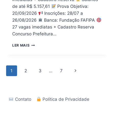
de até R$ 5.157,61
Prova Objetiva:
20/09/2026
Inscrições: 28/07 a
26/08/2026
Banca: Fundação FAFIPA
27 vagas imediatas + Cadastro Reserva
Concurso Prefeitura…
[PDF]
LER MAIS
DOWNLOAD
APOSTILA
PREFEITURA
DE
Navegação
Página
1
2
3
…
7
NOVA
AURORA
da
Seguinte
PR
2026
Página
Contato
Política de Privacidade