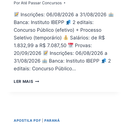
Por
Até Passar Concursos
Inscrições: 06/08/2026 a 31/08/2026
Banca: Instituto IBEPP
2 editais:
Concurso Público (efetivo) + Processo
Seletivo (temporário)
Salários: de R$
1.832,99 a R$ 7.087,50
Provas:
20/09/2026
Inscrições: 06/08/2026 a
31/08/2026
Banca: Instituto IBEPP
2
editais: Concurso Público…
APOSTILA
LER MAIS
PREFEITURA
CRUZÁLIA
SP
2026
PDF
|
APOSTILA PDF
|
PARANÁ
TODOS
OS