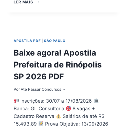
CONCURSO
LER MAIS
PREFEITURA
DE
PIRAJU
SP
2026: EDITAL
+
APOSTILA PDF
|
SÃO PAULO
APOSTILA
PDF
Baixe agora! Apostila
Prefeitura de Rinópolis
SP 2026 PDF
Por
Até Passar Concursos
Inscrições: 30/07 a 17/08/2026
Banca: GL Consultoria
8 vagas +
Cadastro Reserva
Salários de até R$
15.493,89
Prova Objetiva: 13/09/2026