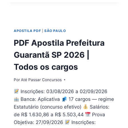
PR
2026:
EDITAL,
INSCRIÇÃO
E
APOSTILA PDF
|
SÃO PAULO
APOSTILA
PDF
PDF Apostila Prefeitura
Guarantã SP 2026 |
Todos os cargos
Por
Até Passar Concursos
Inscrições: 03/08/2026 a 02/09/2026
Banca: Aplicativa
17 cargos — regime
Estatutário (concurso efetivo)
Salários:
de R$ 1.630,86 a R$ 5.503,44
Prova
Objetiva: 27/09/2026
Inscrições: