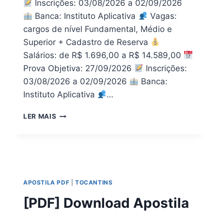
Inscrições: 03/08/2026 a 02/09/2026
Banca: Instituto Aplicativa
Vagas:
cargos de nível Fundamental, Médio e
Superior + Cadastro de Reserva
Salários: de R$ 1.696,00 a R$ 14.589,00
Prova Objetiva: 27/09/2026
Inscrições:
03/08/2026 a 02/09/2026
Banca:
Instituto Aplicativa
…
BAIXE
LER MAIS
AGORA!
APOSTILA
SAAEI
DE
ITÁPOLIS
SP
APOSTILA PDF
|
TOCANTINS
2026
EM
[PDF] Download Apostila
PDF