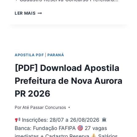
[PDF]
LER MAIS
DOWNLOAD
APOSTILA
PREFEITURA
QUATRO
PONTES
PR
APOSTILA PDF
|
PARANÁ
2026
[PDF] Download Apostila
Prefeitura de Nova Aurora
PR 2026
Por
Até Passar Concursos
Inscrições: 28/07 a 26/08/2026
Banca: Fundação FAFIPA
27 vagas
imediatas + Cadastro Reserva
Salários