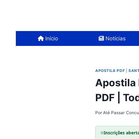
Pular
para
o
Conteúdo
Início
Notícias
APOSTILA PDF
|
SANT
Apostila
PDF | To
Por
Até Passar Concu
Inscrições abert