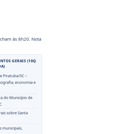
fecham às 8h20. Nota
NTOS GERAIS (10Q
DA)
e Piratuba/SC –
geografia, economia e
ca do Município de
C
ais sobre Santa
s municipais,