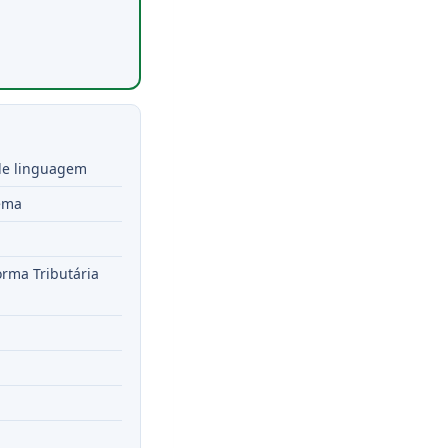
 de linguagem
lema
forma Tributária