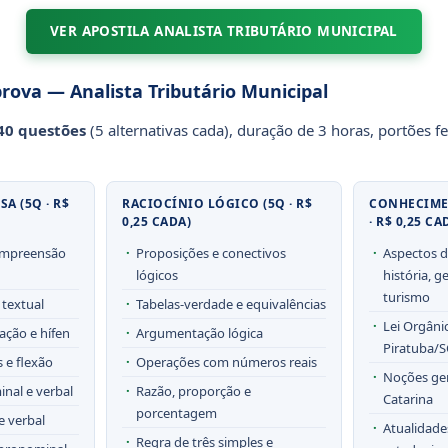
VER APOSTILA ANALISTA TRIBUTÁRIO MUNICIPAL
prova — Analista Tributário Municipal
40 questões
(5 alternativas cada), duração de 3 horas, portões 
A (5Q · R$
RACIOCÍNIO LÓGICO (5Q · R$
CONHECIME
0,25 CADA)
· R$ 0,25 CA
compreensão
Proposições e conectivos
Aspectos d
lógicos
história, 
turismo
 textual
Tabelas-verdade e equivalências
Lei Orgâni
ação e hífen
Argumentação lógica
Piratuba/S
s e flexão
Operações com números reais
Noções ger
nal e verbal
Razão, proporção e
Catarina
porcentagem
e verbal
Atualidade
Regra de três simples e