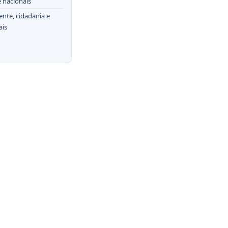
e nacionais
nte, cidadania e
ais