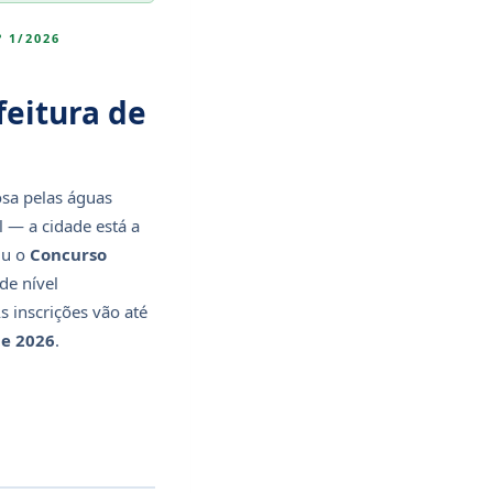
 1/2026
feitura de
osa pelas águas
l — a cidade está a
iu o
Concurso
de nível
As inscrições vão até
de 2026
.