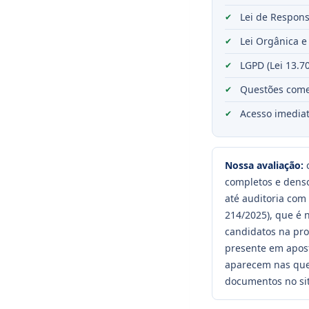
Lei de Respons
Lei Orgânica e
LGPD (Lei 13.7
Questões come
Acesso imediat
Nossa avaliação:
o
completos e denso
até auditoria com
214/2025), que é 
candidatos na pro
presente em apost
aparecem nas que
documentos no site