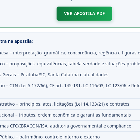
VER APOSTILA PDF
ra na apostila:
esa – interpretação, gramática, concordância, regência e figuras
ico – proposições, equivalências, tabela-verdade e situações-prob
Gerais – Piratuba/SC, Santa Catarina e atualidades
rio – CTN (Lei 5.172/66), CF art. 145-181, LC 116/03, LC 123/06 e Re
trativo – princípios, atos, licitações (Lei 14.133/21) e contratos
tucional – tributos, ordem econômica e garantias fundamentais
ormas CFC/IBRACON/ISA, auditoria governamental e compliance
Pública – patrimônio, controle interno e externo