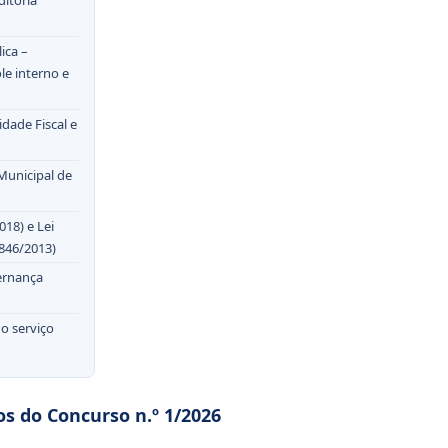
ica –
le interno e
idade Fiscal e
Municipal de
018) e Lei
.846/2013)
ernança
no serviço
os do Concurso n.º 1/2026