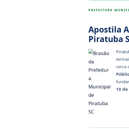
PREFEITURA MUNICI
Apostila A
Piratuba 
Piratu
termai
cerca 
Públic
fundam
10 de