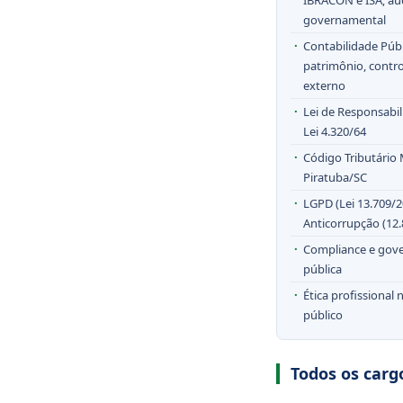
governamental
Contabilidade Públ
patrimônio, contro
externo
Lei de Responsabil
Lei 4.320/64
Código Tributário 
Piratuba/SC
LGPD (Lei 13.709/2
Anticorrupção (12
Compliance e gov
pública
Ética profissional 
público
Todos os carg