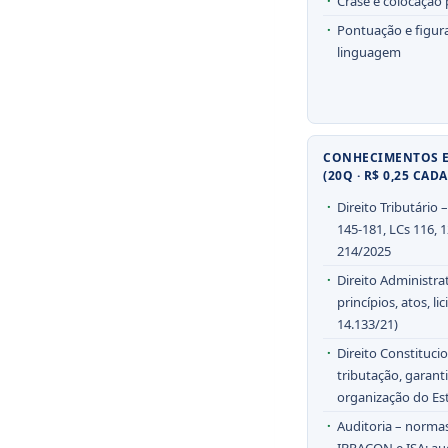
Crase e colocação
Pontuação e figur
linguagem
CONHECIMENTOS E
(20Q · R$ 0,25 CADA
Direito Tributário –
145-181, LCs 116, 1
214/2025
Direito Administra
princípios, atos, lic
14.133/21)
Direito Constitucio
tributação, garanti
organização do Es
Auditoria – norma
IBRACON e ISA; aud