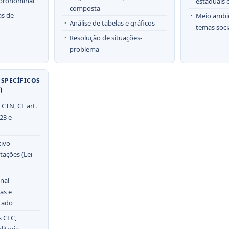
 pronominal
estaduais 
composta
as de
Meio ambie
Análise de tabelas e gráficos
temas soci
Resolução de situações-
problema
SPECÍFICOS
)
 CTN, CF art.
23 e
tivo –
itações (Lei
nal –
as e
tado
s CFC,
itoria