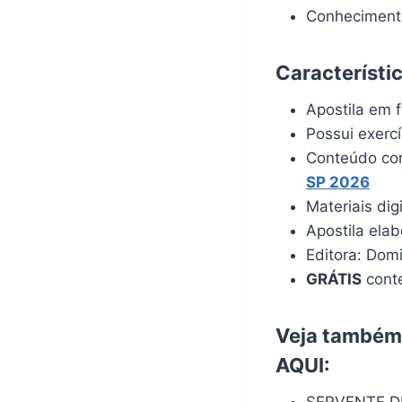
Conhecimento
Característi
Apostila em f
Possui exerc
Conteúdo com
SP 2026
Materiais dig
Apostila ela
Editora: Dom
GRÁTIS
conte
Veja também:
AQUI
:
SERVENTE D