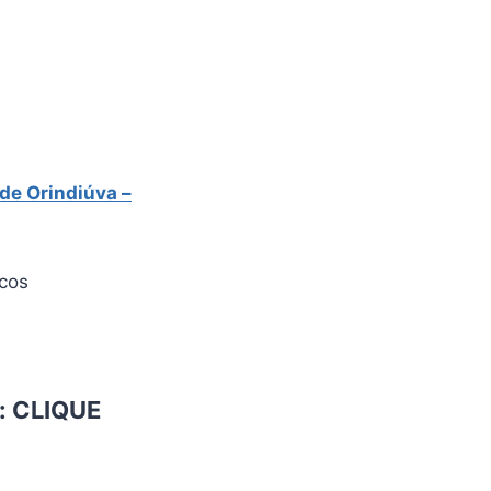
 de Orindiúva –
icos
:
CLIQUE