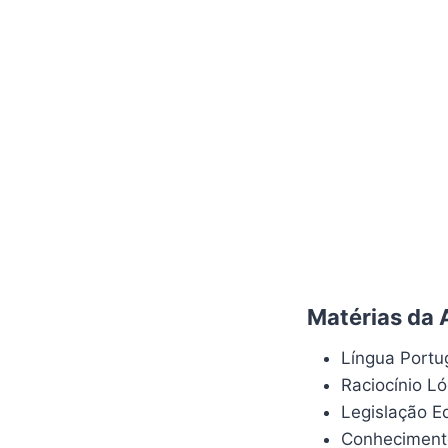
Matérias da 
Língua Port
Raciocínio L
Legislação E
Conheciment