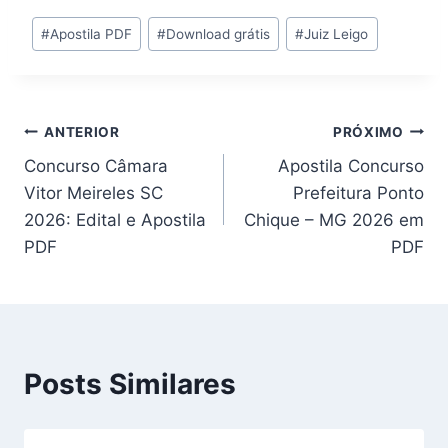
Tags
#
Apostila PDF
#
Download grátis
#
Juiz Leigo
do
Post:
Navegação
ANTERIOR
PRÓXIMO
Concurso Câmara
Apostila Concurso
de
Vitor Meireles SC
Prefeitura Ponto
Post
2026: Edital e Apostila
Chique – MG 2026 em
PDF
PDF
Posts Similares