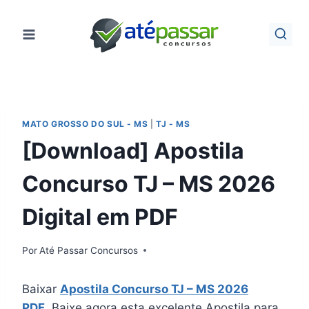
Pular
para
o
Conteúdo
MATO GROSSO DO SUL - MS
|
TJ - MS
[Download] Apostila
Concurso TJ – MS 2026
Digital em PDF
Por
Até Passar Concursos
Baixar
Apostila Concurso TJ – MS 2026
PDF
. Baixe agora esta excelente Apostila para