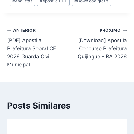
#
Analistas
#
Apostila PDF
#
Download grátis
do
Post:
Navegação
ANTERIOR
PRÓXIMO
[PDF] Apostila
[Download] Apostila
de
Prefeitura Sobral CE
Concurso Prefeitura
Post
2026 Guarda Civil
Quijingue – BA 2026
Municipal
Posts Similares