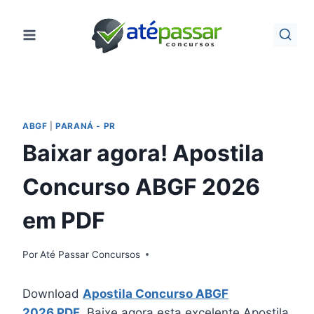
Pular
para
o
Conteúdo
ABGF
|
PARANÁ - PR
Baixar agora! Apostila
Concurso ABGF 2026
em PDF
Por
Até Passar Concursos
Download
Apostila Concurso ABGF
2026 PDF
. Baixe agora esta excelente Apostila