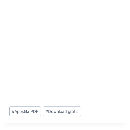
Tags
#
Apostila PDF
#
Download grátis
do
Post: