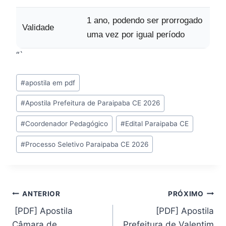
1 ano, podendo ser prorrogado
Validade
uma vez por igual período
“`
Tags
#
apostila em pdf
do
#
Apostila Prefeitura de Paraipaba CE 2026
Post:
#
Coordenador Pedagógico
#
Edital Paraipaba CE
#
Processo Seletivo Paraipaba CE 2026
Navegação
ANTERIOR
PRÓXIMO
[PDF] Apostila
[PDF] Apostila
de
Câmara de
Prefeitura de Valentim