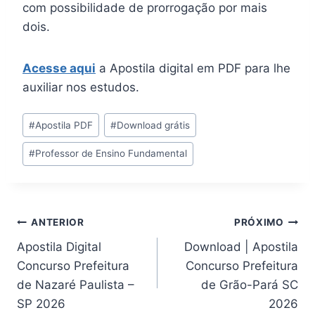
com possibilidade de prorrogação por mais
dois.
Acesse aqui
a Apostila digital em PDF para lhe
auxiliar nos estudos.
Tags
#
Apostila PDF
#
Download grátis
do
#
Professor de Ensino Fundamental
Post:
Navegação
ANTERIOR
PRÓXIMO
Apostila Digital
Download | Apostila
de
Concurso Prefeitura
Concurso Prefeitura
Post
de Nazaré Paulista –
de Grão-Pará SC
SP 2026
2026