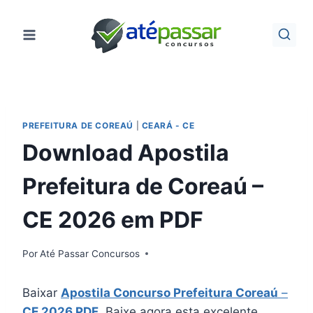
Pular
para
o
Conteúdo
PREFEITURA DE COREAÚ
|
CEARÁ - CE
Download Apostila
Prefeitura de Coreaú –
CE 2026 em PDF
Por
Até Passar Concursos
Baixar
Apostila Concurso Prefeitura Coreaú
–
CE 2026 PDF
. Baixe agora esta excelente