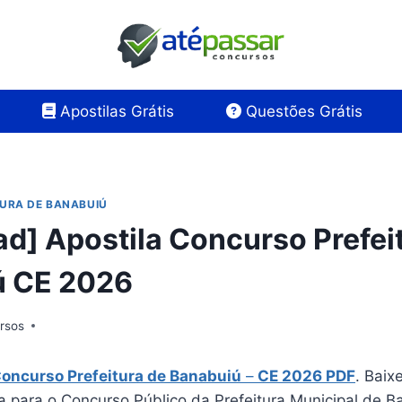
Apostilas Grátis
Questões Grátis
TURA DE BANABUIÚ
d] Apostila Concurso Prefei
ú CE 2026
rsos
Concurso Prefeitura de Banabuiú
–
CE 2026 PDF
. Baix
a para o Concurso Público da Prefeitura Municipal de B