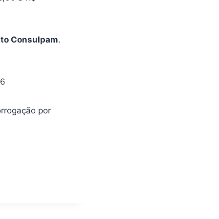
uto Consulpam
.
26
orrogação por