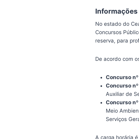
Informações
No estado do Cea
Concursos Públic
reserva, para pro
De acordo com os
Concurso nº
Concurso n
Auxiliar de Se
Concurso nº
Meio Ambiente
Serviços Gerai
A carga horária é