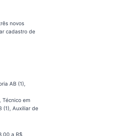
três novos
ar cadastro de
ria AB (1),
), Técnico em
(1), Auxiliar de
8,00 a R$