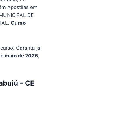
ém Apostilas em
 MUNICIPAL DE
TAL.
Curso
urso. Garanta já
de maio de 2026
,
abuiú – CE