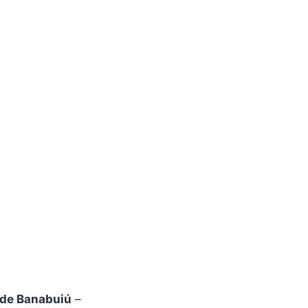
 de Banabuiú
–