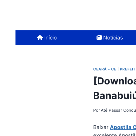
Pular
para
o
Conteúdo
Início
Notícias
CEARÁ - CE
|
PREFEI
[Downloa
Banabui
Por
Até Passar Concu
Baixar
Apostila 
excelente Apostil