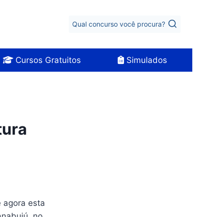
Qual concurso você procura?
Cursos Gratuitos
Simulados
tura
e agora esta
anabuiú, no