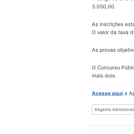
3.050,00.
As inscrições es
O valor da taxa d
As provas objeti
O Concurso Públi
mais dois.
Acesse aqui
a Ap
Tags
#
Agente Administrat
do
Post: