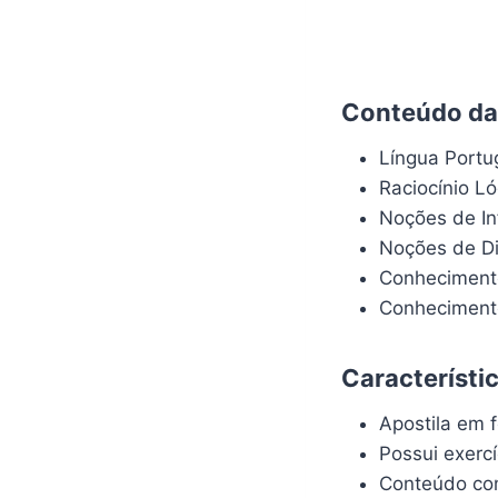
Conteúdo da 
Língua Port
Raciocínio L
Noções de In
Noções de Dir
Conhecimento
Conhecimento
Característi
Apostila em f
Possui exerc
Conteúdo com