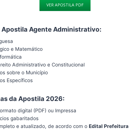
VER APOSTILA PDF
Apostila Agente Administrativo:
uguesa
ógico e Matemático
formática
eito Administrativo e Constitucional
s sobre o Município
s Específicos
cas da Apostila 2026:
ormato digital (PDF) ou Impressa
ícios gabaritados
pleto e atualizado, de acordo com o
Edital
Prefeitura