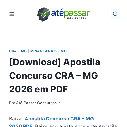
Pular
para
o
Conteúdo
CRA - MG
|
MINAS GERAIS - MG
[Download] Apostila
Concurso CRA – MG
2026 em PDF
Por
Até Passar Concursos
Baixar
Apostila Concurso CRA – MG
2026 PDF
. Baixe agora esta excelente Apostila