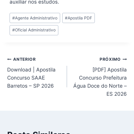
auxiliar nos estudos.
Tags
#
Agente Administrativo
#
Apostila PDF
do
#
Oficial Administrativo
Post:
Navegação
ANTERIOR
PRÓXIMO
Download | Apostila
[PDF] Apostila
de
Concurso SAAE
Concurso Prefeitura
Post
Barretos – SP 2026
Água Doce do Norte –
ES 2026