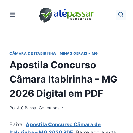
Pular
para
o
Conteúdo
CÂMARA DE ITABIRINHA
|
MINAS GERAIS - MG
Apostila Concurso
Câmara Itabirinha – MG
2026 Digital em PDF
Por
Até Passar Concursos
Baixar
Apostila Concurso Câmara de
Itabirinha – MG 2026 PDF
. Baixe agora esta