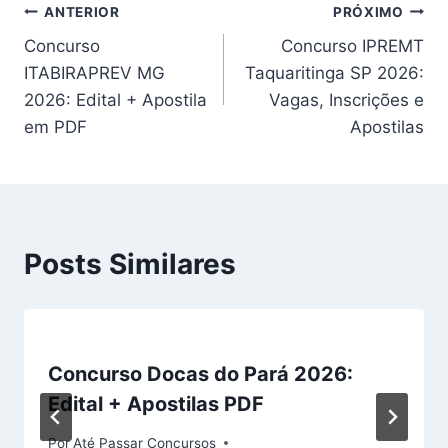
Navegação
ANTERIOR
PRÓXIMO
Concurso
Concurso IPREMT
de
ITABIRAPREV MG
Taquaritinga SP 2026:
Post
2026: Edital + Apostila
Vagas, Inscrições e
em PDF
Apostilas
Posts Similares
Concurso Docas do Pará 2026:
Edital + Apostilas PDF
Por
Até Passar Concursos