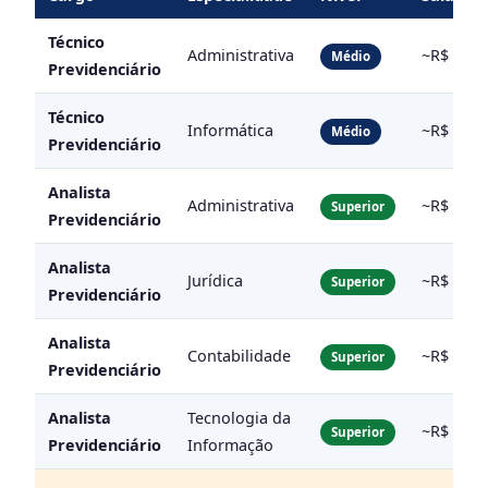
Técnico
Administrativa
~R$ 5.50
Médio
Previdenciário
Técnico
Informática
~R$ 5.50
Médio
Previdenciário
Analista
Administrativa
~R$ 8.30
Superior
Previdenciário
Analista
Jurídica
~R$ 8.30
Superior
Previdenciário
Analista
Contabilidade
~R$ 8.30
Superior
Previdenciário
Analista
Tecnologia da
~R$ 8.30
Superior
Previdenciário
Informação