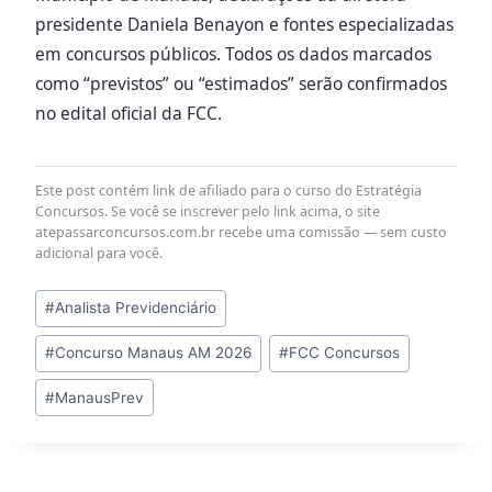
presidente Daniela Benayon e fontes especializadas
em concursos públicos. Todos os dados marcados
como “previstos” ou “estimados” serão confirmados
no edital oficial da FCC.
Este post contém link de afiliado para o curso do Estratégia
Concursos. Se você se inscrever pelo link acima, o site
atepassarconcursos.com.br recebe uma comissão — sem custo
adicional para você.
Tags
#
Analista Previdenciário
do
#
Concurso Manaus AM 2026
#
FCC Concursos
Post:
#
ManausPrev