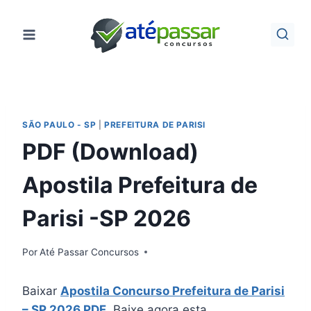
Pular
para
o
Conteúdo
SÃO PAULO - SP
|
PREFEITURA DE PARISI
PDF (Download)
Apostila Prefeitura de
Parisi -SP 2026
Por
Até Passar Concursos
Baixar
Apostila Concurso Prefeitura de Parisi
– SP 2026 PDF
. Baixe agora esta