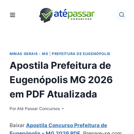
Pular
para
o
Conteúdo
MINAS GERAIS - MG
|
PREFEITURA DE EUGENÓPOLIS
Apostila Prefeitura de
Eugenópolis MG 2026
em PDF Atualizada
Por
Até Passar Concursos
Baixar
Apostila Concurso Prefeitura de
Eugenópolis – MG 2026 PDF
. Prepare-se com