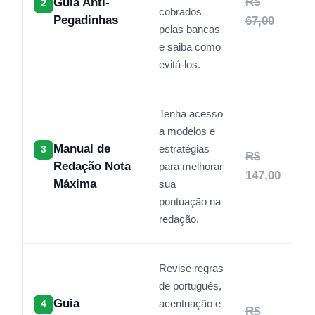
R$
Guia Anti-
2
cobrados
Pegadinhas
67,00
pelas bancas
e saiba como
evitá-los.
Tenha acesso
a modelos e
Manual de
estratégias
3
R$
Redação Nota
para melhorar
147,00
Máxima
sua
pontuação na
redação.
Revise regras
de português,
Guia
acentuação e
4
R$