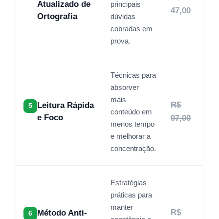
Atualizado de
principais
47,00
Ortografia
dúvidas
cobradas em
prova.
Técnicas para
absorver
mais
R$
Leitura Rápida
5
conteúdo em
e Foco
97,00
menos tempo
e melhorar a
concentração.
Estratégias
práticas para
manter
R$
Método Anti-
6