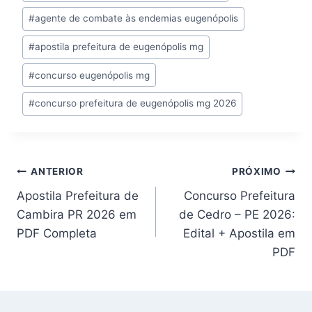
do
#
agente de combate às endemias eugenópolis
Post:
#
apostila prefeitura de eugenópolis mg
#
concurso eugenópolis mg
#
concurso prefeitura de eugenópolis mg 2026
Navegação
ANTERIOR
PRÓXIMO
Apostila Prefeitura de
Concurso Prefeitura
de
Cambira PR 2026 em
de Cedro – PE 2026:
Post
PDF Completa
Edital + Apostila em
PDF