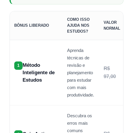
COMO ISSO
VALOR
BÔNUS LIBERADO
AJUDA NOS
H
NORMAL
ESTUDOS?
Aprenda
técnicas de
Método
revisão e
1
R$
Inteligente de
planejamento
97,00
Estudos
para estudar
com mais
produtividade.
Descubra os
erros mais
comuns